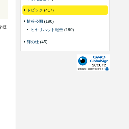
トピック
(417)
情報公開
(190)
皆様
ヒヤリハット報告
(190)
絆の杜
(45)