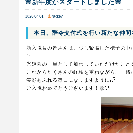
🌸新年度がスタートしました🌸
2026.04.01
|
tackey
本日、辞令交付式を行い新たな仲間
新入職員の皆さんは、少し緊張した様子の中
✨
光道園の一員として加わっていただけたこと
これからたくさんの経験を重ねながら、一緒に
笑顔あふれる毎日になりますように🌈
ご入職おめでとうございます！㊗️🎊