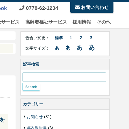
お問い合わせ
0778-62-1234
ook
祉サービス
高齢者福祉サービス
採用情報
その他
Right
文
Side
色合い変更：
標準
１
２
３
字
Contents
サ
あ
あ
あ
あ
文字サイズ：
イ
ズ・
色
記事検索
合
い
変
更
カテゴリー
お知らせ
(31)
を
年次報告書
(6)