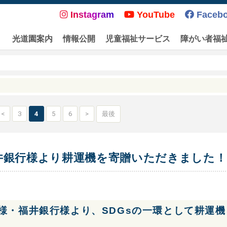
Instagram
YouTube
Faceb
光道園案内
情報公開
児童福祉サービス
障がい者福
<
3
4
5
6
>
最後
井銀行様より耕運機を寄贈いただきました！
様・福井銀行様より、SDGsの一環として耕運機