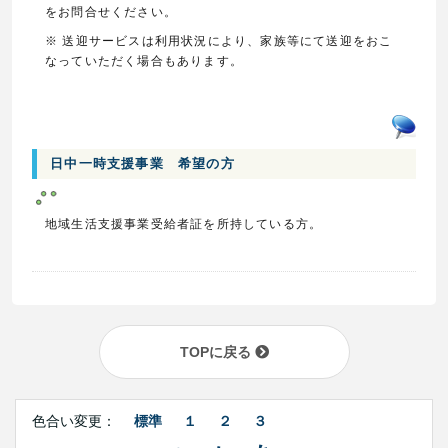
をお問合せください。
※ 送迎サービスは利用状況により、家族等にて送迎をおこ
なっていただく場合もあります。
日中一時支援事業 希望の方
地域生活支援事業受給者証を所持している方。
TOPに戻る
Right
文
Side
色合い変更：
標準
１
２
３
字
Contents
サ