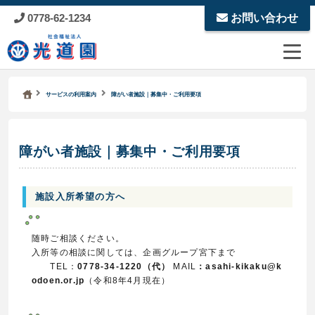
0778-62-1234
お問い合わせ
Kodoen | Breadcrumbs list
社会福祉法人 光道園
サービスの利用案内
障がい者施設｜募集中・ご利用要項
障がい者施設｜募集中・ご利用要項
施設入所希望の方へ
随時ご相談ください。
入所等の相談に関しては、企画グループ宮下まで
TEL：
0778-34-1220（代）
MAIL
：asahi-kikaku@k
odoen.or.jp
（令和8年4月現在）