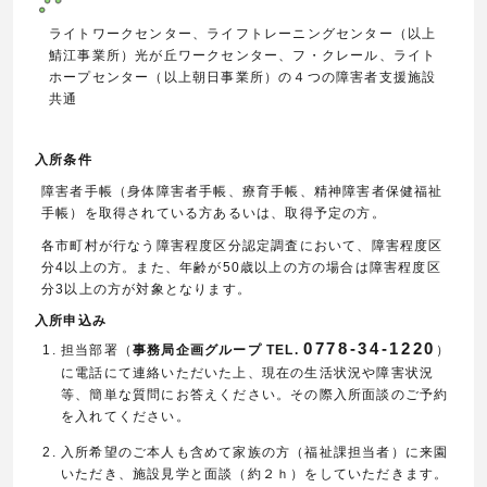
ライトワークセンター、ライフトレーニングセンター（以上
鯖江事業所）光が丘ワークセンター、フ・クレール、ライト
ホープセンター（以上朝日事業所）の４つの障害者支援施設
共通
入所条件
障害者手帳（身体障害者手帳、療育手帳、精神障害者保健福祉
手帳）を取得されている方あるいは、取得予定の方。
各市町村が行なう障害程度区分認定調査において、障害程度区
分4以上の方。また、年齢が50歳以上の方の場合は障害程度区
分3以上の方が対象となります。
入所申込み
0778-34-1220
担当部署（
事務局企画グループ TEL.
）
に電話にて連絡いただいた上、現在の生活状況や障害状況
等、簡単な質問にお答えください。その際入所面談のご予約
を入れてください。
入所希望のご本人も含めて家族の方（福祉課担当者）に来園
いただき、施設見学と面談（約２ｈ）をしていただきます。