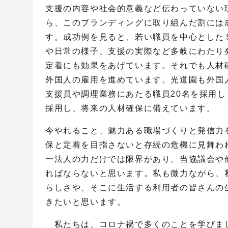
支援の内容や社会的意義など伝わっていない
ら、このブランディングに取り組んだ割には
す。成功例を見ると、若い職員を中心とした
や日常の様子、支援の実際など多岐にわたり
定着にも効果をあげています。それでも人材
外国人の雇用を進めています。光道園も外国
支援員や調理業務にあたる職員
20
名を採用し
採用し、将来の人材確保に備えています。
今やれること、魅力ある職場づくりと発信力
保と定着を目指さないと存続の危機に見舞わ
一法人の力だけでは限界があり、当協議会や
ればならないと思います。私も微力ながら、
らしさや、そこに生活する利用者の皆さんの
きたいと思います。
私たちは、コロナ禍で多くのことを学びま