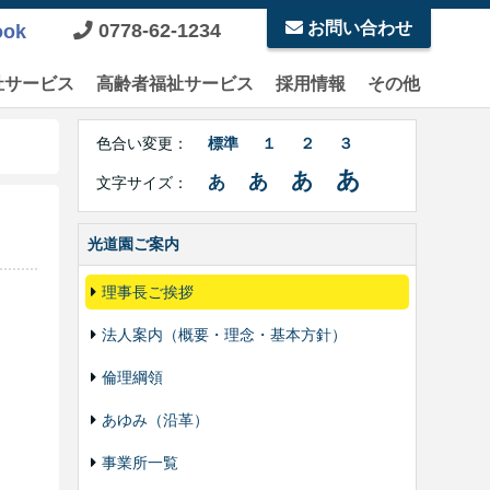
お問い合わせ
0778-62-1234
ook
祉サービス
高齢者福祉サービス
採用情報
その他
Right
文
Side
色合い変更：
標準
１
２
３
字
Contents
サ
あ
あ
あ
あ
文字サイズ：
イ
ズ・
色
光道園ご案内
合
い
理事長ご挨拶
変
更
法人案内（概要・理念・基本方針）
倫理綱領
あゆみ（沿革）
事業所一覧