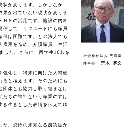
現状があります。しかしなが
成果が出ていない現状がありま
ＳＮＳの活用です。施設の内容
発信して、リクルートにも職員
確保は困難です。どの法人でも
人雇用を進め、介護職員、生活
ました。さらに、留学生
10
名を
社会福祉法人 光道園
荒木 博文
理事長
を強化し、将来に向けた人材確
れると考えます。そのためにも
他団体とも協力し取り組まなけ
私たちの福祉という職業のすば
生き生きとした表情を伝えてゆ
した。恐怖の未知なる感染症か