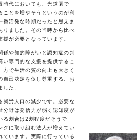
置時代においても、光道園で
ることを増やそうというのが利
一番活発な時期だったと思えま
ありました。その当時から比べ
支援が必要となっています。
関係や知的障がいと認知症の判
高い専門的な支援を提供するこ
一方で生活の質の向上も大きく
の自己決定を促し尊重する、お
ました。
る就労人口の減少です。必要な
祉分野は発信力が弱く認知度が
いる割合は
2
割程度だそうで
ングに取り組む法人が増えてい
れています。実際に行っている