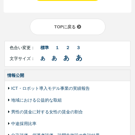
TOPに戻る
Right
文
Side
色合い変更：
標準
１
２
３
字
Contents
サ
あ
あ
あ
あ
文字サイズ：
イ
ズ・
色
合
情報公開
い
変
ICT・ロボット導入モデル事業の実績報告
更
地域における公益的な取組
男性の賃金に対する女性の賃金の割合
中途採用比率