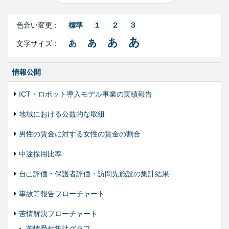
Right
文
Side
色合い変更：
標準
１
２
３
字
Contents
サ
あ
あ
あ
あ
文字サイズ：
イ
ズ・
色
合
情報公開
い
変
ICT・ロボット導入モデル事業の実績報告
更
地域における公益的な取組
男性の賃金に対する女性の賃金の割合
中途採用比率
自己評価・保護者評価・訪問先施設の集計結果
事故等報告フローチャート
苦情解決フローチャート
苦情受付集計グラフ