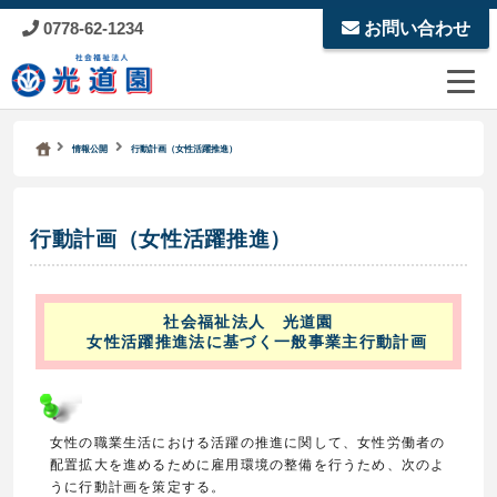
0778-62-1234
お問い合わせ
Kodoen | Breadcrumbs list
社会福祉法人 光道園
情報公開
行動計画（女性活躍推進）
行動計画（女性活躍推進）
社会福祉法人 光道園
女性活躍推進法に基づく一般事業主行動計画
女性の職業生活における活躍の推進に関して、女性労働者の
配置拡大を進めるために雇用環境の整備を行うため、次のよ
うに行動計画を策定する。