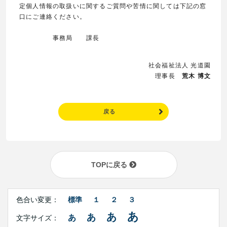
定個人情報の取扱いに関するご質問や苦情に関しては下記の窓
口にご連絡ください。
事務局 課長
社会福祉法人 光道園
理事長
荒木 博文
戻る
TOPに戻る
Right
文
Side
色合い変更：
標準
１
２
３
字
Contents
サ
あ
あ
あ
あ
文字サイズ：
イ