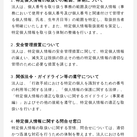
１.
特定個人情報の取扱いの範囲、体制について
法人は、個人番号を取り扱う事務の範囲及び特定個人情報（事
務において使用する個人番号及び個人番号と関連付けて管理す
る個人情報、氏名、生年月日等）の範囲を特定し、取扱担当者
を明確にいたします。また、特定個人情報取扱規程を策定し、
特定個人情報を取り扱う体制の整備を行います。。
２.
安全管理措置について
法人は、特定個人情報の安全管理措置に関して、特定個人情報
の漏えい、滅失又は毀損の防止その他の特定個人情報の適切な
管理のために必要な措置を講じます。
３.
関係法令・ガイドライン等の遵守について
法人は、「行政手続における特定の個人を識別するための番号
の利用等に関する法律」、「個人情報の保護に関する法律」、
「特定個人情報の適正な取扱いに関するガイドライン（事業者
編）」およびその他の規範を遵守し、特定個人情報の適正な取
扱いを行います。
４.
特定個人情報に関する問合せ窓口
特定個人情報の取扱いに関する苦情、問合せについては、適切
かつ迅速な対応を行うための体制を整えます。法人における特