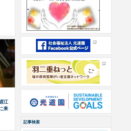
鯖江
に来
記事検索