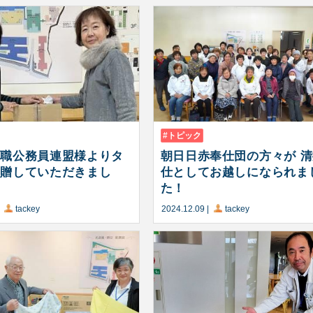
トピック
退職公務員連盟様よりタ
朝日日赤奉仕団の方々が 
寄贈していただきまし
仕としてお越しになられま
た！
|
tackey
2024.12.09
|
tackey