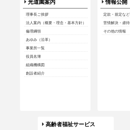
光道園案内
情報公開
理事長ご挨拶
定款・規定など
法人案内（概要・理念・基本方針）
苦情解決・虐待防
倫理綱領
その他の情報
あゆみ（沿革）
事業所一覧
役員名簿
組織機構図
創設者紹介
高齢者福祉サービス