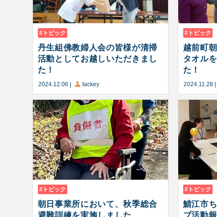
トピック
トピック
丹生組佛教婦人会の皆様が清掃
越前町
活動としてお越しいただきまし
タオル
た！
た！
2024.12.06
|
tackey
2024.11.28
トピック
トピック
朝日事業所において、秋季総合
鯖江市
避難訓練を実施しました
ブ活動