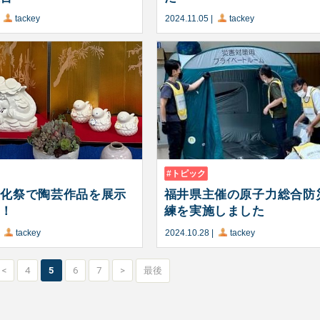
|
tackey
2024.11.05
|
tackey
トピック
文化祭で陶芸作品を展示
福井県主催の原子力総合防
た！
練を実施しました
|
tackey
2024.10.28
|
tackey
<
4
5
6
7
>
最後