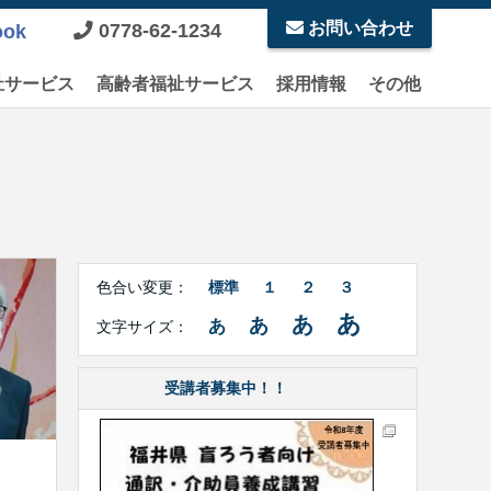
お問い合わせ
0778-62-1234
ook
祉サービス
高齢者福祉サービス
採用情報
その他
Right
文
Side
色合い変更：
標準
１
２
３
字
Contents
サ
あ
あ
あ
あ
文字サイズ：
イ
ズ・
色
受講者募集中！！
合
い
変
更