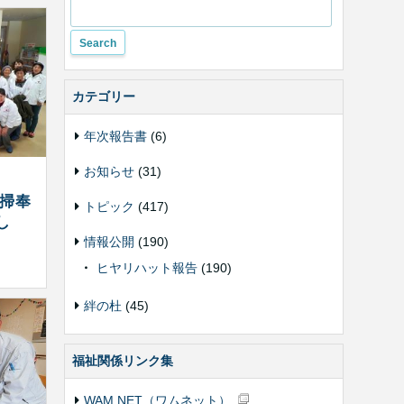
カテゴリー
年次報告書
(6)
お知らせ
(31)
清掃奉
トピック
(417)
し
情報公開
(190)
ヒヤリハット報告
(190)
絆の杜
(45)
福祉関係リンク集
WAM NET（ワムネット）