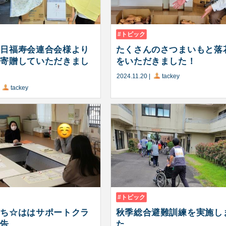
トピック
朝日福寿会連合会様より
たくさんのさつまいもと落
を寄贈していただきまし
をいただきました！
2024.11.20
|
tackey
|
tackey
トピック
ちち☆ははサポートクラ
秋季総合避難訓練を実施し
報告
た