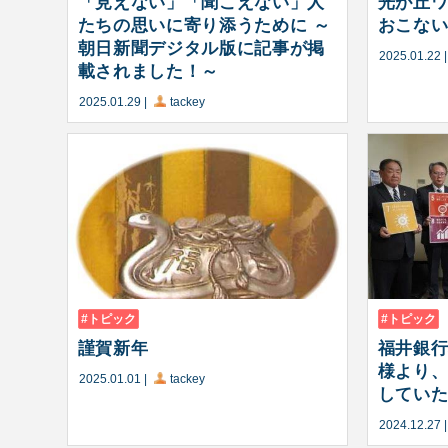
「見えない」「聞こえない」人
光が丘
たちの思いに寄り添うために ～
おこな
朝日新聞デジタル版に記事が掲
2025.01.22
載されました！～
2025.01.29
|
tackey
トピック
トピック
謹賀新年
福井銀
様より
2025.01.01
|
tackey
していただ
2024.12.27