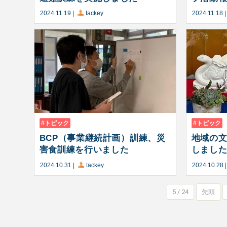
2024.11.19
|
tackey
2024.11.18
トピック
トピック
BCP（事業継続計画）訓練、災
地域の
害食訓練を行いました
しまし
2024.10.31
|
tackey
2024.10.28
5 / 24
先頭