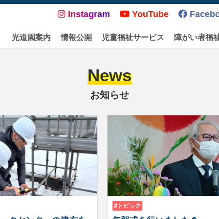
Instagram
YouTube
Faceb
光道園案内
情報公開
児童福祉サービス
障がい者福
News
お知らせ
光
道
園
ニ
ュ
ー
ス
&
トピック
ブ