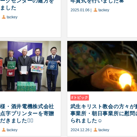
ロ
ワークセンターの建方を
年賀式を行いました🎍
グ
いました
2025.01.06
|
tackey
|
tackey
トピック
行様・酒井電機株式会社
武生キリスト教会の方々が
、点字プリンターを寄贈
事業所・朝日事業所に慰問
きました🙇‍♂️
られました☺️
|
tackey
2024.12.26
|
tackey