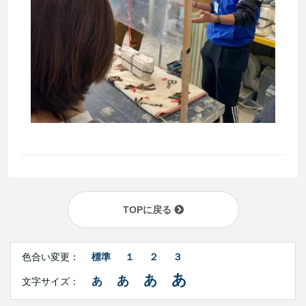
TOPに戻る
Right
文
Side
色合い変更：
標準
１
２
３
字
Contents
サ
あ
あ
あ
あ
文字サイズ：
イ
ズ・