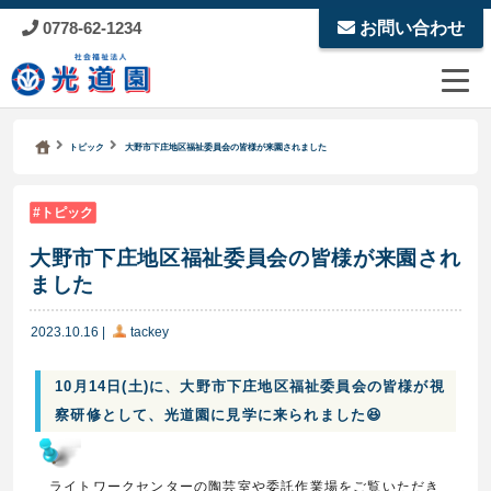
0778-62-1234
お問い合わせ
Kodoen | Breadcrumbs list
社会福祉法人 光道園
トピック
大野市下庄地区福祉委員会の皆様が来園されました
トピック
大野市下庄地区福祉委員会の皆様が来園され
ました
2023.10.16
|
tackey
10月14日(土)に、大野市下庄地区福祉委員会の皆様が視
察研修として、光道園に見学に来られました😆
ライトワークセンターの陶芸室や委託作業場をご覧いただき