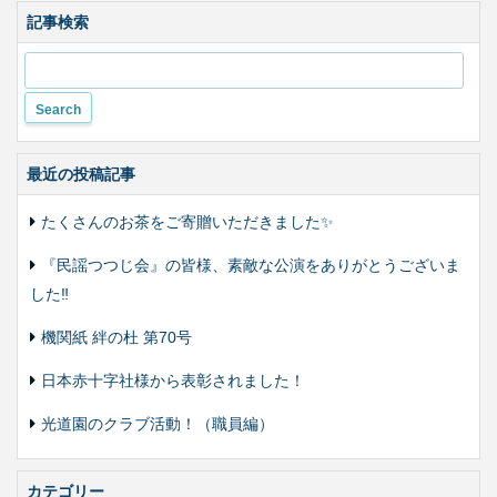
色
合
記事検索
い
変
更
最近の投稿記事
たくさんのお茶をご寄贈いただきました✨
『民謡つつじ会』の皆様、素敵な公演をありがとうございま
した‼️
機関紙 絆の杜 第70号
日本赤十字社様から表彰されました！
光道園のクラブ活動！（職員編）
カテゴリー