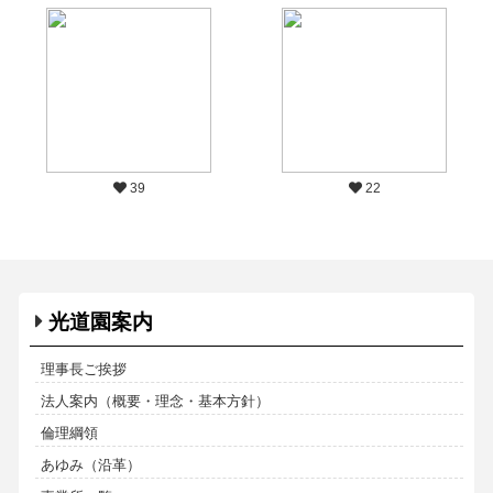
39
22
光道園案内
理事長ご挨拶
法人案内（概要・理念・基本方針）
倫理綱領
あゆみ（沿革）