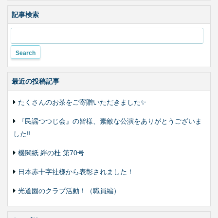
色
合
記事検索
い
変
更
最近の投稿記事
たくさんのお茶をご寄贈いただきました✨
『民謡つつじ会』の皆様、素敵な公演をありがとうございま
した‼️
機関紙 絆の杜 第70号
日本赤十字社様から表彰されました！
光道園のクラブ活動！（職員編）