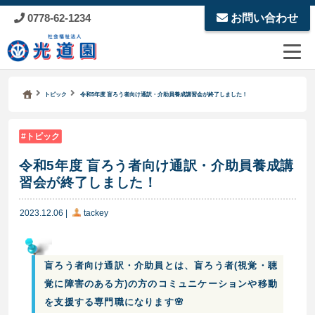
0778-62-1234
お問い合わせ
Kodoen | Breadcrumbs list
社会福祉法人 光道園
トピック
令和5年度 盲ろう者向け通訳・介助員養成講習会が終了しました！
トピック
令和5年度 盲ろう者向け通訳・介助員養成講
習会が終了しました！
2023.12.06
|
tackey
盲ろう者向け通訳・介助員とは、盲ろう者(視覚・聴
覚に障害のある方)の方のコミュニケーションや移動
を支援する専門職になります🌸