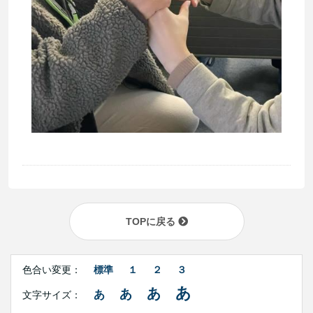
TOPに戻る
Right
文
Side
色合い変更：
標準
１
２
３
字
Contents
サ
あ
あ
あ
あ
文字サイズ：
イ
ズ・