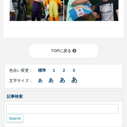
TOPに戻る
Right
文
Side
色合い変更：
標準
１
２
３
字
Contents
サ
あ
あ
あ
あ
文字サイズ：
イ
ズ・
色
合
記事検索
い
変
更