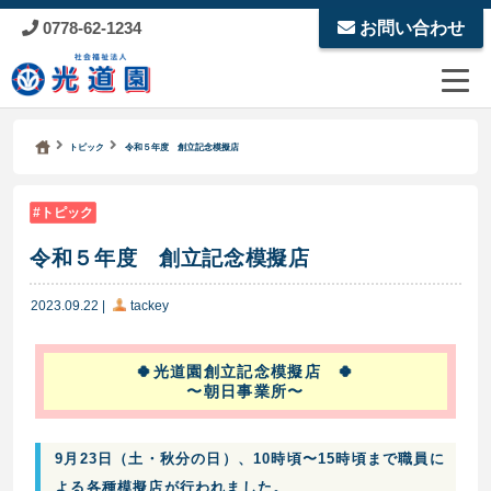
0778-62-1234
お問い合わせ
Kodoen | Breadcrumbs list
社会福祉法人 光道園
トピック
令和５年度 創立記念模擬店
トピック
令和５年度 創立記念模擬店
2023.09.22
|
tackey
🍀光道園創立記念模擬店 🍀
〜朝日事業所〜
9月23日（土・秋分の日）、10時頃〜15時頃まで職員に
よる各種模擬店が行われました。