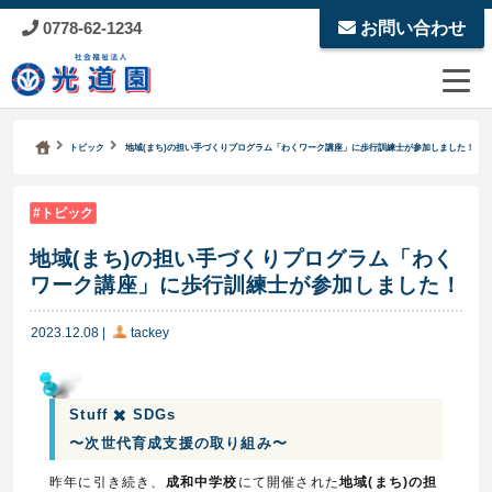
0778-62-1234
お問い合わせ
Kodoen | Breadcrumbs list
社会福祉法人 光道園
トピック
地域(まち)の担い手づくりプログラム「わくワーク講座」に歩行訓練士が参加しました！
トピック
地域(まち)の担い手づくりプログラム「わく
ワーク講座」に歩行訓練士が参加しました！
2023.12.08
|
tackey
Stuff ✖️ SDGs
〜次世代育成支援の取り組み〜
昨年に引き続き、
成和中学校
にて開催された
地域(まち)の担