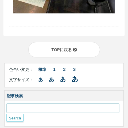
TOPに戻る
Right
文
Side
色合い変更：
標準
１
２
３
字
Contents
サ
あ
あ
あ
あ
文字サイズ：
イ
ズ・
色
合
記事検索
い
変
更