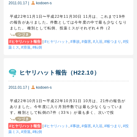
2011.01.17
|
kodoen-s
平成22年11月1日〜平成22年11月30日 11月は、これまで19件
の報告がありました。件数としては今年度の中で最も少なくなり
ました。 種別として転倒、投薬ミスがそれぞれ４件（2
ヒヤリハット報告
|
ヒヤリハット
,
事故
,
傷害
,
入浴
,
喉つまり
,
投
薬ミス
,
滑落
,
転倒
ヒヤリハット報告（H22.10）
2011.01.17
|
kodoen-s
平成22年10月1日〜平成22年10月31日 10月は、21件の報告が
ありました。今年度に入り月別件数では最も少なくなっていま
す。種別として転倒の7件（33％）が最も多く、次いで投
ヒヤリハット報告
|
ヒヤリハット
,
事故
,
傷害
,
入浴
,
喉つまり
,
投
薬ミス
,
滑落
,
転倒