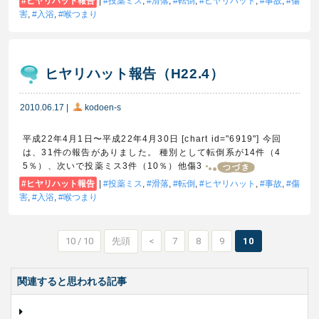
ヒヤリハット報告
|
投薬ミス
,
滑落
,
転倒
,
ヒヤリハット
,
事故
,
傷
害
,
入浴
,
喉つまり
ヒヤリハット報告（H22.4）
2010.06.17
|
kodoen-s
平成22年4月1日〜平成22年4月30日 [chart id="6919"] 今回
は、31件の報告がありました。 種別として転倒系が14件（4
5％）、次いで投薬ミス3件（10％）他傷3
ヒヤリハット報告
|
投薬ミス
,
滑落
,
転倒
,
ヒヤリハット
,
事故
,
傷
害
,
入浴
,
喉つまり
10 / 10
先頭
<
7
8
9
10
関連すると思われる記事