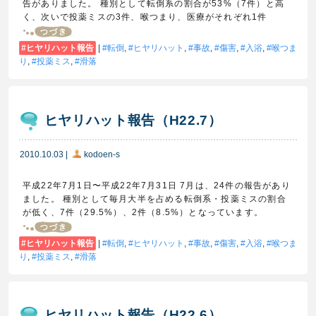
告がありました。 種別として転倒系の割合が53%（7件）と高
く、次いで投薬ミスの3件、喉つまり、医療がそれぞれ1件
ヒヤリハット報告
|
転倒
,
ヒヤリハット
,
事故
,
傷害
,
入浴
,
喉つま
り
,
投薬ミス
,
滑落
ヒヤリハット報告（H22.7）
2010.10.03
|
kodoen-s
平成22年7月1日〜平成22年7月31日 7月は、24件の報告があり
ました。 種別として毎月大半を占める転倒系・投薬ミスの割合
が低く、7件（29.5%）、2件（8.5%）となっています。
ヒヤリハット報告
|
転倒
,
ヒヤリハット
,
事故
,
傷害
,
入浴
,
喉つま
り
,
投薬ミス
,
滑落
ヒヤリハット報告（H22.6）