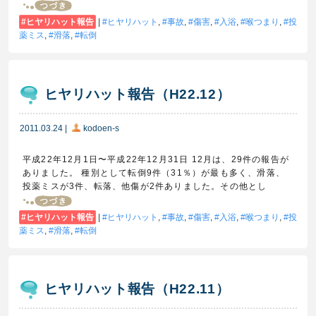
ヒヤリハット報告
|
ヒヤリハット
,
事故
,
傷害
,
入浴
,
喉つまり
,
投
薬ミス
,
滑落
,
転倒
ヒヤリハット報告（H22.12）
2011.03.24
|
kodoen-s
平成22年12月1日〜平成22年12月31日 12月は、29件の報告が
ありました。 種別として転倒9件（31％）が最も多く、滑落、
投薬ミスが3件、転落、他傷が2件ありました。その他とし
ヒヤリハット報告
|
ヒヤリハット
,
事故
,
傷害
,
入浴
,
喉つまり
,
投
薬ミス
,
滑落
,
転倒
ヒヤリハット報告（H22.11）