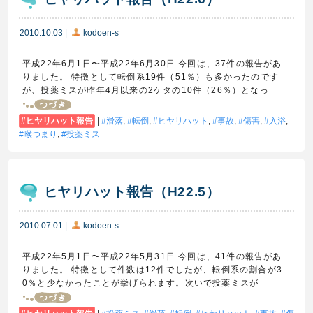
2010.10.03
|
kodoen-s
平成22年6月1日〜平成22年6月30日 今回は、37件の報告があ
りました。 特徴として転倒系19件（51％）も多かったのです
が、投薬ミスが昨年4月以来の2ケタの10件（26％）となっ
ヒヤリハット報告
|
滑落
,
転倒
,
ヒヤリハット
,
事故
,
傷害
,
入浴
,
喉つまり
,
投薬ミス
ヒヤリハット報告（H22.5）
2010.07.01
|
kodoen-s
平成22年5月1日〜平成22年5月31日 今回は、41件の報告があ
りました。 特徴として件数は12件でしたが、転倒系の割合が3
0％と少なかったことが挙げられます。次いで投薬ミスが