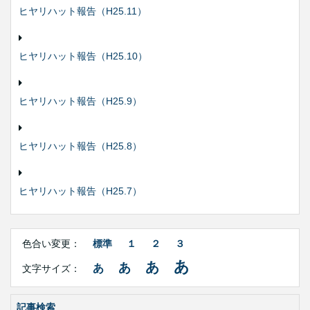
ヒヤリハット報告（H25.11）
ヒヤリハット報告（H25.10）
ヒヤリハット報告（H25.9）
ヒヤリハット報告（H25.8）
ヒヤリハット報告（H25.7）
Right
文
Side
色合い変更：
標準
１
２
３
字
Contents
サ
あ
あ
あ
あ
文字サイズ：
イ
ズ・
色
合
記事検索