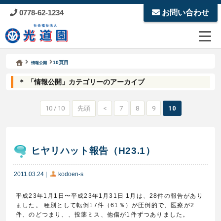
0778-62-1234
お問い合わせ
Kodoen | Breadcrumbs list
社会福祉法人 光道園
10頁目
情報公開
＊ 「情報公開」カテゴリーのアーカイブ
10 / 10
先頭
<
7
8
9
10
ヒヤリハット報告（H23.1）
2011.03.24
|
kodoen-s
平成23年1月1日〜平成23年1月31日 1月は、28件の報告があり
ました。 種別として転倒17件（61％）が圧倒的で、医療が2
件、のどつまり、、投薬ミス、他傷が1件ずつありました。