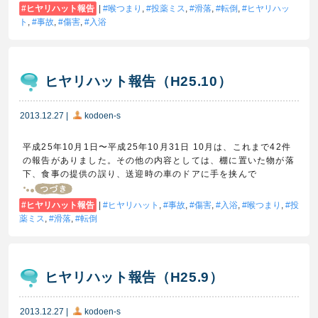
ヒヤリハット報告
|
喉つまり
,
投薬ミス
,
滑落
,
転倒
,
ヒヤリハッ
ト
,
事故
,
傷害
,
入浴
ヒヤリハット報告（H25.10）
2013.12.27
|
kodoen-s
平成25年10月1日〜平成25年10月31日 10月は、これまで42件
の報告がありました。その他の内容としては、棚に置いた物が落
下、食事の提供の誤り、送迎時の車のドアに手を挟んで
ヒヤリハット報告
|
ヒヤリハット
,
事故
,
傷害
,
入浴
,
喉つまり
,
投
薬ミス
,
滑落
,
転倒
ヒヤリハット報告（H25.9）
2013.12.27
|
kodoen-s