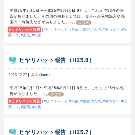
平成25年9月1日〜平成25年9月30日 9月は、これまで36件の報
告がありました。その他の内容としては、食事への異物混入や義
歯の一時紛失などがありました。
ヒヤリハット報告
|
ヒヤリハット
,
事故
,
傷害
,
入浴
,
喉つまり
,
投
薬ミス
,
滑落
,
転倒
ヒヤリハット報告（H25.8）
2013.12.27
|
kodoen-s
平成25年8月1日〜平成25年8月31日 8月は、これまで25件の報
告がありました。
ヒヤリハット報告
|
ヒヤリハット
,
事故
,
傷害
,
入浴
,
喉つまり
,
投
薬ミス
,
滑落
,
転倒
ヒヤリハット報告（H25.7）