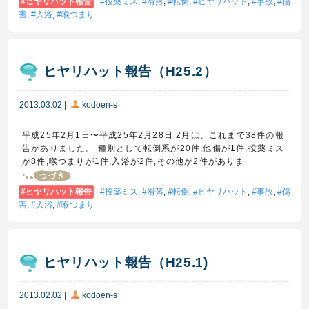
ヒヤリハット報告
|
投薬ミス
,
滑落
,
転倒
,
ヒヤリハット
,
事故
,
傷
害
,
入浴
,
喉つまり
ヒヤリハット報告（H25.2）
2013.03.02
|
kodoen-s
平成25年2月1日〜平成25年2月28日 2月は、これまで38件の報
告がありました。 種別として転倒系が20件,他傷が1件,投薬ミス
が8件,喉つまりが1件,入浴が2件,その他が2件がありま
ヒヤリハット報告
|
投薬ミス
,
滑落
,
転倒
,
ヒヤリハット
,
事故
,
傷
害
,
入浴
,
喉つまり
ヒヤリハット報告（H25.1)
2013.02.02
|
kodoen-s