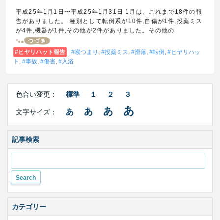
平成25年1月1日〜平成25年1月31日 1月は、これまで18件の報
告がありました。 種別として転倒系が10件,自傷が1件,投薬ミス
が4件,機器が1件,その他が2件がありました。その他の
ヒヤリハット報告
|
喉つまり
,
投薬ミス
,
滑落
,
転倒
,
ヒヤリハッ
ト
,
事故
,
傷害
,
入浴
Right
文
Side
色合い変更：
標準
１
２
３
字
Contents
サ
あ
あ
あ
あ
文字サイズ：
イ
ズ・
色
合
記事検索
い
変
更
カテゴリー