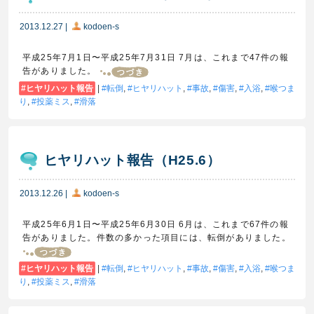
2013.12.27
|
kodoen-s
平成25年7月1日〜平成25年7月31日 7月は、これまで47件の報
告がありました。
ヒヤリハット報告
|
転倒
,
ヒヤリハット
,
事故
,
傷害
,
入浴
,
喉つま
り
,
投薬ミス
,
滑落
ヒヤリハット報告（H25.6）
2013.12.26
|
kodoen-s
平成25年6月1日〜平成25年6月30日 6月は、これまで67件の報
告がありました。件数の多かった項目には、転倒がありました。
ヒヤリハット報告
|
転倒
,
ヒヤリハット
,
事故
,
傷害
,
入浴
,
喉つま
り
,
投薬ミス
,
滑落