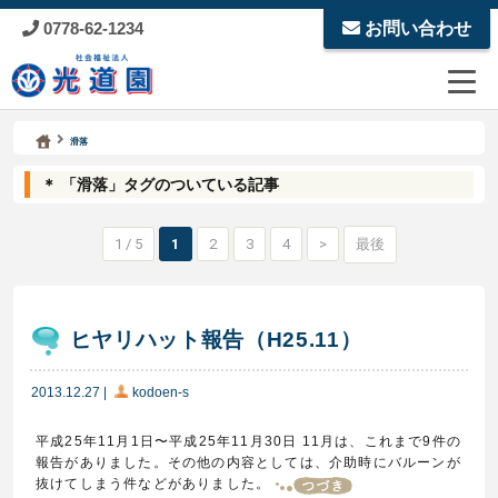
0778-62-1234
お問い合わせ
Kodoen | Breadcrumbs list
社会福祉法人 光道園
滑落
＊ 「滑落」タグのついている記事
1 / 5
1
2
3
4
>
最後
ヒヤリハット報告（H25.11）
2013.12.27
|
kodoen-s
平成25年11月1日〜平成25年11月30日 11月は、これまで9件の
報告がありました。その他の内容としては、介助時にバルーンが
抜けてしまう件などがありました。