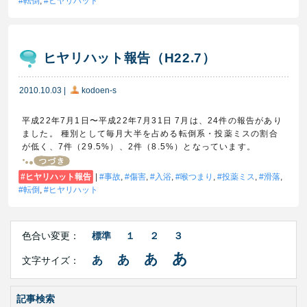
転倒
,
ヒヤリハット
ヒヤリハット報告（H22.7）
2010.10.03
|
kodoen-s
平成22年7月1日〜平成22年7月31日 7月は、24件の報告があり
ました。 種別として毎月大半を占める転倒系・投薬ミスの割合
が低く、7件（29.5%）、2件（8.5%）となっています。
ヒヤリハット報告
|
事故
,
傷害
,
入浴
,
喉つまり
,
投薬ミス
,
滑落
,
転倒
,
ヒヤリハット
Right
文
Side
色合い変更：
標準
１
２
３
字
Contents
サ
あ
あ
あ
あ
文字サイズ：
イ
ズ・
色
合
記事検索