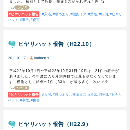
ました。 種別として転倒、投薬ミスがそれぞれ４件（2
ヒヤリハット報告
|
入浴
,
喉つまり
,
投薬ミス
,
滑落
,
転倒
,
ヒヤリ
ハット
,
事故
,
傷害
ヒヤリハット報告（H22.10）
2011.01.17
|
kodoen-s
平成22年10月1日〜平成22年10月31日 10月は、21件の報告が
ありました。今年度に入り月別件数では最も少なくなっていま
す。種別として転倒の7件（33％）が最も多く、次いで投
ヒヤリハット報告
|
入浴
,
喉つまり
,
投薬ミス
,
滑落
,
転倒
,
ヒヤリ
ハット
,
事故
,
傷害
ヒヤリハット報告（H22.9）