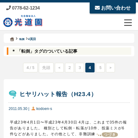
0778-62-1234
お問い合わせ
Kodoen | Breadcrumbs list
社会福祉法人 光道園
4頁目
転倒
＊ 「転倒」タグのついている記事
4 / 5
先頭
<
2
3
4
5
>
ヒヤリハット報告（H23.4）
2011.05.30
|
kodoen-s
平成23年4月1日〜平成23年4月30日 4月は、これまで35件の報
告がありました。 種別として転倒・転落が10件、投薬ミスが6
件などがありました。その他として、非難訓練