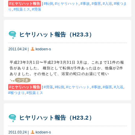
ヒヤリハット報告
|
転倒
,
ヒヤリハット
,
事故
,
傷害
,
入浴
,
喉つま
り
,
投薬ミス
,
滑落
ヒヤリハット報告（H23.3）
2011.04.24
|
kodoen-s
平成23年3月1日〜平成23年3月31日 3月は、これまで11件の報
告がありました。 種別として転倒が5件あったほか、他傷が2件
ありました。その他として、浴室の蛇口のお湯にて軽い
ヒヤリハット報告
|
滑落
,
転倒
,
ヒヤリハット
,
事故
,
傷害
,
入浴
,
喉つまり
,
投薬ミス
ヒヤリハット報告（H23.2）
2011.03.24
|
kodoen-s