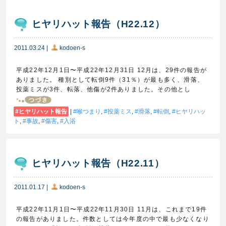
ヒヤリハット報告（H22.12）
2011.03.24
|
kodoen-s
平成22年12月1日〜平成22年12月31日 12月は、29件の報告が
ありました。 種別として転倒9件（31％）が最も多く、滑落、
投薬ミスが3件、転落、他傷が2件ありました。その他とし
ヒヤリハット報告
|
喉つまり
,
投薬ミス
,
滑落
,
転倒
,
ヒヤリハッ
ト
,
事故
,
傷害
,
入浴
ヒヤリハット報告（H22.11）
2011.01.17
|
kodoen-s
平成22年11月1日〜平成22年11月30日 11月は、これまで19件
の報告がありました。件数としては今年度の中で最も少なくなり