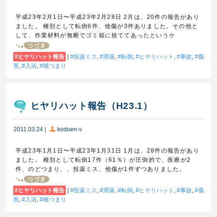
平成23年2月1日〜平成23年2月28日 2月は、20件の報告があり
ました。 種別として転倒6件、他傷が3件ありました。その他と
して、作業材料が無断でゴミ箱に捨ててあったというケ
ヒヤリハット報告
|
投薬ミス
,
滑落
,
転倒
,
ヒヤリハット
,
事故
,
傷
害
,
入浴
,
喉つまり
ヒヤリハット報告（H23.1）
2011.03.24
|
kodoen-s
平成23年1月1日〜平成23年1月31日 1月は、28件の報告があり
ました。 種別として転倒17件（61％）が圧倒的で、医療が2
件、のどつまり、、投薬ミス、他傷が1件ずつありました。
ヒヤリハット報告
|
投薬ミス
,
滑落
,
転倒
,
ヒヤリハット
,
事故
,
傷
害
,
入浴
,
喉つまり