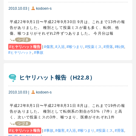
2010.10.03
|
kodoen-s
平成22年9月1日〜平成22年9月30日 9月は、これまで13件の報
告がありました。 種別として投薬ミスが最も多く、転倒、他
傷、喉つまりがそれぞれ2件ずつありました。 今月分は報
ヒヤリハット報告
|
傷害
,
入浴
,
喉つまり
,
投薬ミス
,
滑落
,
転倒
,
ヒヤリハット
,
事故
ヒヤリハット報告（H22.8）
2010.10.03
|
kodoen-s
平成22年8月1日〜平成22年8月31日 8月は、これまで19件の報
告がありました。 種別として転倒系の割合が53%（7件）と高
く、次いで投薬ミスの3件、喉つまり、医療がそれぞれ1件
ヒヤリハット報告
|
事故
,
傷害
,
入浴
,
喉つまり
,
投薬ミス
,
滑落
,