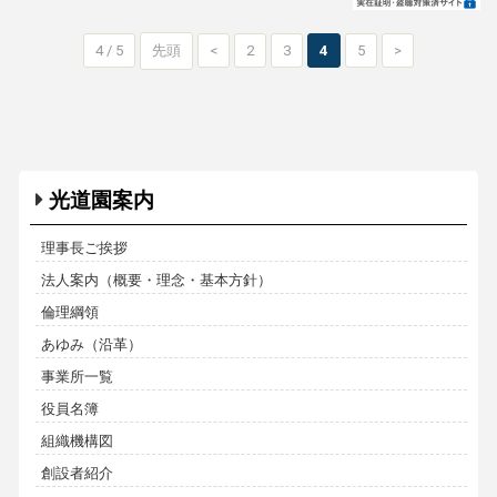
4 / 5
先頭
<
2
3
4
5
>
光道園案内
理事長ご挨拶
法人案内（概要・理念・基本方針）
倫理綱領
あゆみ（沿革）
事業所一覧
役員名簿
組織機構図
創設者紹介