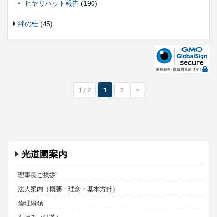
ヒヤリハット報告
(190)
絆の杜
(45)
1 / 2
1
2
>
光道園案内
理事長ご挨拶
法人案内（概要・理念・基本方針）
倫理綱領