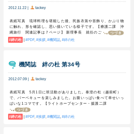
2012.11.22
|
tackey
表紙写真 琉球料理を堪能した後、民族衣装や首飾り、かぶり物
に触れ、形を確認し、思い描いている様子です。【療護二課 沖
縄旅行 関連記事は７ページ】 新理事長 就任のご
絆の杜
|
PDF
,
挨拶
,
機関誌
,
絆の杜
機関誌 絆の杜 第34号
2012.07.09
|
tackey
表紙写真 5月1日に班活動がありました。泰澄の杜（越前町）
で、バーベキューを楽しみました。お腹いっぱい食べて幸せいっ
ぱいな1コマです。【ライトホープセンター・援護二課
絆の杜
|
PDF
,
挨拶
,
機関誌
,
絆の杜