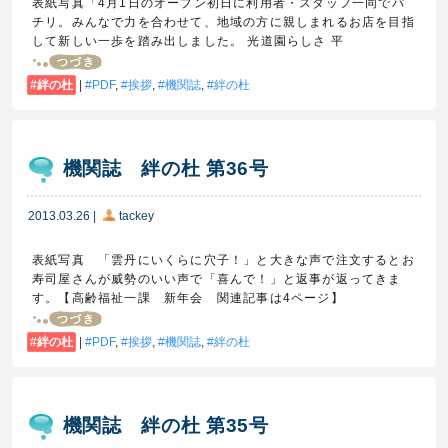
表紙写真「4月1日のオープン初日に利用者・スタッフ一同でパ
チリ。みんなで力を合わせて、地域の方に親しまれるお店を目指
して新しい一歩を踏み出しました。 光道園らしさ 平
絆の杜
|
PDF
,
挨拶
,
機関誌
,
絆の杜
機関誌 絆の杜 第36号
2013.03.26
|
tackey
表紙写真 「雲丹にいくらに穴子！」と大きな声で注文するとお
寿司屋さんが威勢のいい声で「喜んで！」と返事が返ってきま
す。【高齢福祉一課 新年会 関連記事は4ページ】
絆の杜
|
PDF
,
挨拶
,
機関誌
,
絆の杜
機関誌 絆の杜 第35号