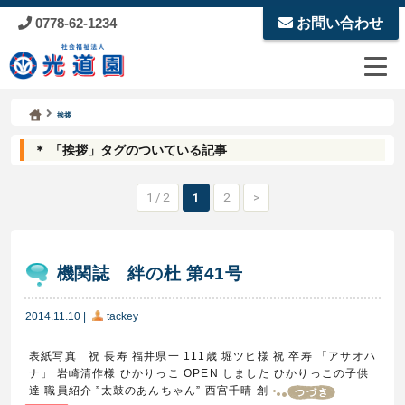
0778-62-1234
お問い合わせ
Kodoen | Breadcrumbs list
社会福祉法人 光道園
挨拶
＊ 「挨拶」タグのついている記事
1 / 2
1
2
>
機関誌 絆の杜 第41号
2014.11.10
|
tackey
表紙写真 祝 長寿 福井県一 111歳 堀ツヒ様 祝 卒寿 「アサオハ
ナ」 岩崎清作様 ひかりっこ OPEN しました ひかりっこの子供
達 職員紹介 ”太鼓のあんちゃん” 西宮千晴 創