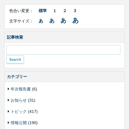
Right
文
Side
色合い変更：
標準
１
２
３
字
Contents
サ
あ
あ
あ
あ
文字サイズ：
イ
ズ・
色
合
記事検索
い
変
更
カテゴリー
年次報告書
(6)
お知らせ
(31)
トピック
(417)
情報公開
(190)