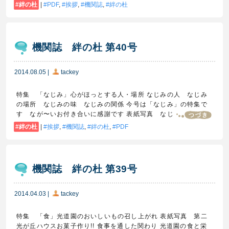
絆の杜
|
PDF
,
挨拶
,
機関誌
,
絆の杜
機関誌 絆の杜 第40号
2014.08.05
|
tackey
特集 「なじみ」心がほっとする人・場所 なじみの人 なじみ
の場所 なじみの味 なじみの関係 今号は「なじみ」の特集で
す なが〜いお付き合いに感謝です 表紙写真 なじ
絆の杜
|
挨拶
,
機関誌
,
絆の杜
,
PDF
機関誌 絆の杜 第39号
2014.04.03
|
tackey
特集 「食」光道園のおいしいもの召し上がれ 表紙写真 第二
光が丘ハウスお菓子作り!! 食事を通した関わり 光道園の食と栄