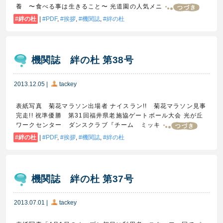
養 〜食べる事は生きること〜 光道園の人気メニ
絆の杜
|
PDF
,
挨拶
,
機関誌
,
絆の杜
機関誌 絆の杜 第38号
2013.12.05
|
tackey
表紙写真 菊花マラソン出場者 ナイスラン!! 菊花マラソン見事
完走!! 祝準優勝 第31回福井県老施協ゲートボール大会 光が丘
ワークセンター ダンスクラブ『チーム ミッキ
絆の杜
|
PDF
,
挨拶
,
機関誌
,
絆の杜
機関誌 絆の杜 第37号
2013.07.01
|
tackey