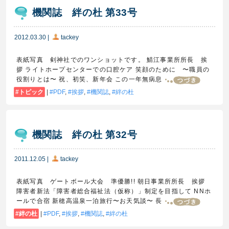
機関誌 絆の杜 第33号
2012.03.30
|
tackey
表紙写真 剣神社でのワンショットです。 鯖江事業所所長 挨
拶 ライトホープセンターでの口腔ケア 笑顔のために 〜職員の
役割りとは〜 祝、初笑、新年会 この一年無病息
トピック
|
PDF
,
挨拶
,
機関誌
,
絆の杜
機関誌 絆の杜 第32号
2011.12.05
|
tackey
表紙写真 ゲートボール大会 準優勝!! 朝日事業所所長 挨拶
障害者新法「障害者総合福祉法（仮称）」制定を目指して NNホ
ールで合宿 新穂高温泉一泊旅行〜お天気談〜 長
絆の杜
|
PDF
,
挨拶
,
機関誌
,
絆の杜