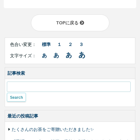
TOPに戻る
Right
文
Side
色合い変更：
標準
１
２
３
字
Contents
サ
あ
あ
あ
あ
文字サイズ：
イ
ズ・
色
合
記事検索
い
変
更
最近の投稿記事
たくさんのお茶をご寄贈いただきました✨