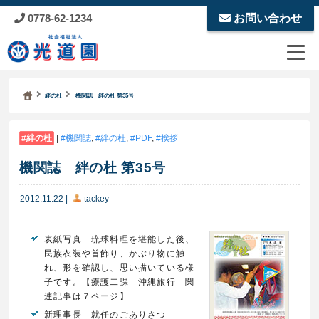
0778-62-1234
お問い合わせ
Kodoen | Breadcrumbs list
社会福祉法人 光道園
絆の杜
機関誌 絆の杜 第35号
絆の杜
|
機関誌
,
絆の杜
,
PDF
,
挨拶
機関誌 絆の杜 第35号
2012.11.22
|
tackey
表紙写真 琉球料理を堪能した後、
民族衣装や首飾り、かぶり物に触
れ、形を確認し、思い描いている様
子です。【療護二課 沖縄旅行 関
連記事は７ページ】
新理事長 就任のごありさつ