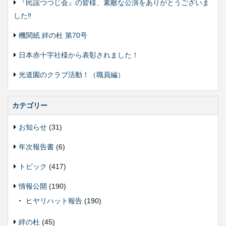
『民謡つつじ会』の皆様、素敵な公演をありがとうございま
した‼️
機関紙 絆の杜 第70号
日本赤十字社様から表彰されました！
光道園のクラブ活動！（職員編）
カテゴリー
お知らせ
(31)
年次報告書
(6)
トピック
(417)
情報公開
(190)
ヒヤリハット報告
(190)
絆の杜
(45)