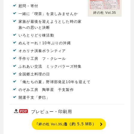
慰問・寄付
絆の杜 Vol.35
一緒に「喫茶」を楽しみませんか
家族が最後を迎えようとした時の家
族への思いと決断
いろとりどり棟活動
めんそーれ！10年ぶりの沖縄
オカリナ演奏ボランティア
手作り工房 フ・クレール
ふれあい交流 ミックバラーズ特集
全国郷土料理の日
「俺たちの夏」野球部発足10年を迎えて
のぞみ工房 陶華星 干支製作
開運干支「夢巳」
プレビュー・印刷用
（約 5.5 MB）
｢絆の杜 Vol.35｣