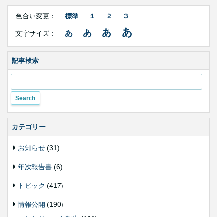
Right
文
Side
色合い変更：
標準
１
２
３
字
Contents
サ
あ
あ
あ
あ
文字サイズ：
イ
ズ・
色
合
記事検索
い
変
更
カテゴリー
お知らせ
(31)
年次報告書
(6)
トピック
(417)
情報公開
(190)