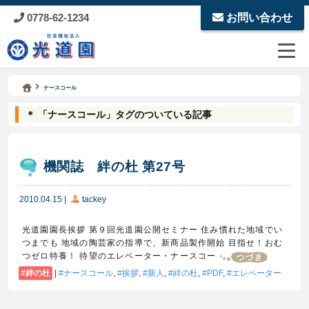
0778-62-1234
お問い合わせ
Kodoen | Breadcrumbs list
社会福祉法人 光道園
ナースコール
＊ 「ナースコール」タグのついている記事
機関誌 絆の杜 第27号
2010.04.15
|
tackey
光道園園長挨拶 第９回光道園公開セミナー 住み慣れた地域でい
つまでも 地域の陶芸家の指導で、新商品製作開始 目指せ！おむ
つゼロ特養！ 待望のエレベーター・ナースコー
絆の杜
|
ナースコール
,
挨拶
,
新人
,
絆の杜
,
PDF
,
エレベーター