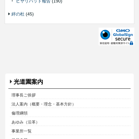
ヒヤリハット報告
(190)
絆の杜
(45)
光道園案内
理事長ご挨拶
法人案内（概要・理念・基本方針）
倫理綱領
あゆみ（沿革）
事業所一覧