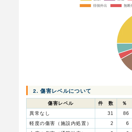
2. 傷害レベルについて
傷害レベル
件 数
％
異常なし
31
86
軽度の傷害（施設内処置）
2
6