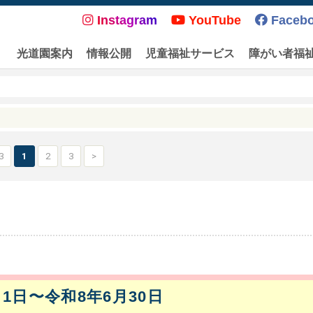
Instagram
YouTube
Faceb
光道園案内
情報公開
児童福祉サービス
障がい者福
3
1
2
3
>
月1日〜令和8年6月30日