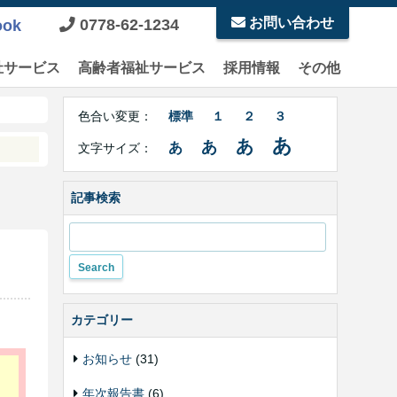
お問い合わせ
0778-62-1234
ook
祉サービス
高齢者福祉サービス
採用情報
その他
Right
文
Side
色合い変更：
標準
１
２
３
字
Contents
サ
あ
あ
あ
あ
文字サイズ：
イ
ズ・
色
記事検索
合
い
変
更
カテゴリー
お知らせ
(31)
年次報告書
(6)