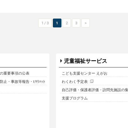
1 / 3
1
2
3
>
児童福祉サービス
の重要事項の公表
こども支援センター えがお
止・事故等報告・ﾋﾔﾘﾊｯﾄ
わくわく予定表
自己評価・保護者評価・訪問先施設の
支援プログラム