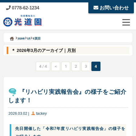
0778-62-1234
お問い合わせ
Kodoen | Breadcrumbs list
社会福祉法人 光道園
4頁目
2026年
3月
＊ 2026年3月のアーカイブ｜月別
4 / 4
<
1
2
3
4
『リハビリ実践報告会』の様子をご紹介
します！
2026.03.02
|
tackey
先日開催した「令和7年度リハビリ実践報告会」の様子を