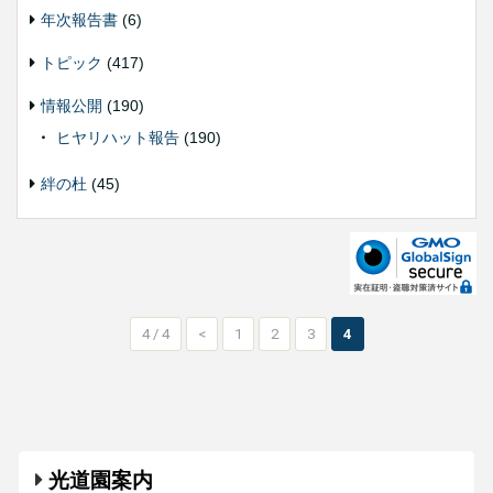
年次報告書
(6)
トピック
(417)
情報公開
(190)
ヒヤリハット報告
(190)
絆の杜
(45)
4 / 4
<
1
2
3
4
光道園案内