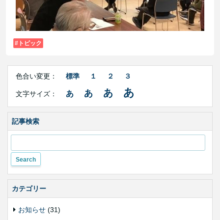
トピック
Right
文
Side
色合い変更：
標準
１
２
３
字
Contents
サ
あ
あ
あ
あ
文字サイズ：
イ
ズ・
色
合
記事検索
い
変
更
カテゴリー
お知らせ
(31)