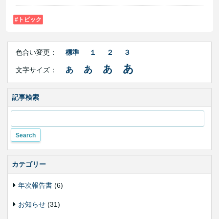
トピック
Right
文
Side
色合い変更：
標準
１
２
３
字
Contents
サ
あ
あ
あ
あ
文字サイズ：
イ
ズ・
色
合
記事検索
い
変
更
カテゴリー
年次報告書
(6)
お知らせ
(31)