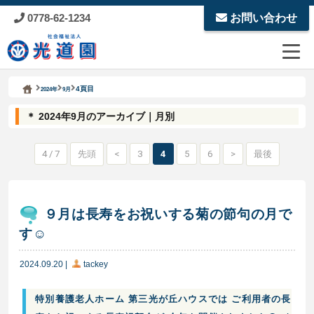
0778-62-1234
お問い合わせ
Kodoen | Breadcrumbs list
社会福祉法人 光道園
4頁目
2024年
9月
＊ 2024年9月のアーカイブ｜月別
4 / 7
先頭
<
3
4
5
6
>
最後
９月は長寿をお祝いする菊の節句の月で
す☺️
2024.09.20
|
tackey
特別養護老人ホーム 第三光が丘ハウスでは ご利用者の長