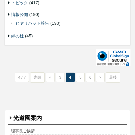
トピック
(417)
情報公開
(190)
ヒヤリハット報告
(190)
絆の杜
(45)
4 / 7
先頭
<
3
4
5
6
>
最後
光道園案内
理事長ご挨拶