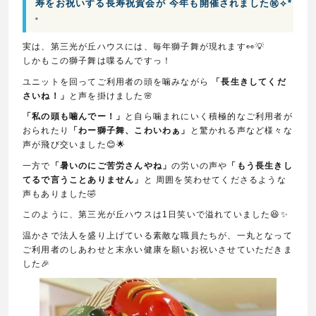
寿をお祝いする長寿祝賀会が 今年も開催されました㊗️︎︎⟡*
˚
実は、第三光が丘ハウスには、毎年獅子舞が現れます👀💡
しかもこの獅子舞は喋るんですっ！
ユニットを回ってご利用者の頭を噛みながら
「長生きしてくだ
さいね！」
と声を掛けました🌸
「私の頭も噛んでー！」
と自ら噛まれにいく積極的なご利用者が
おられたり
「わー獅子舞、こわいわぁ」
と驚かれる声など様々な
声が飛び交いました😊🌟
一方で
「暑いのにご苦労さんやね」
の労いの声や
「もう長生きし
てるで言うことありません」
と 周囲を笑わせてくださるような
声もありました🤣
このように、第三光が丘ハウスは1日笑いで溢れていました😆✨
温かさで法人を盛り上げている素敵な職員たちが、一丸となって
ご利用者のしあわせと末永い健康を願いお祝いさせていただきま
した🎉