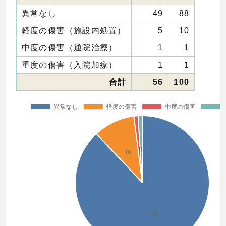
異常なし
49
88
軽度の傷害（施設内処置）
5
10
中度の傷害（通院治療）
1
1
重度の傷害（入院加療）
1
1
合計
56
100