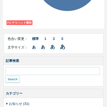
ヒヤリハット報告
Right
文
Side
色合い変更：
標準
１
２
３
字
Contents
サ
あ
あ
あ
あ
文字サイズ：
イ
ズ・
色
合
記事検索
い
変
更
カテゴリー
お知らせ
(31)