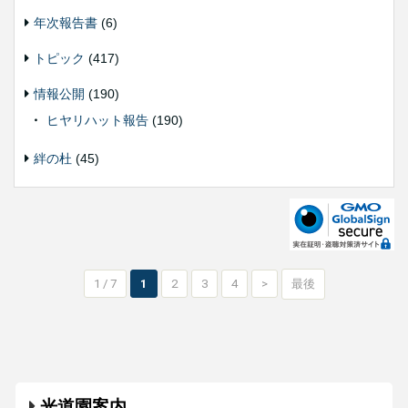
年次報告書
(6)
トピック
(417)
情報公開
(190)
ヒヤリハット報告
(190)
絆の杜
(45)
1 / 7
1
2
3
4
>
最後
光道園案内