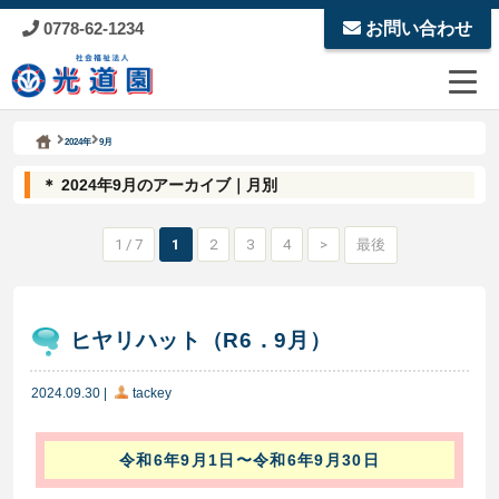
0778-62-1234
お問い合わせ
Kodoen | Breadcrumbs list
社会福祉法人 光道園
2024年
9月
＊ 2024年9月のアーカイブ｜月別
1 / 7
1
2
3
4
>
最後
ヒヤリハット（R6．9月）
2024.09.30
|
tackey
令和6年9月1日〜令和6年9月30日