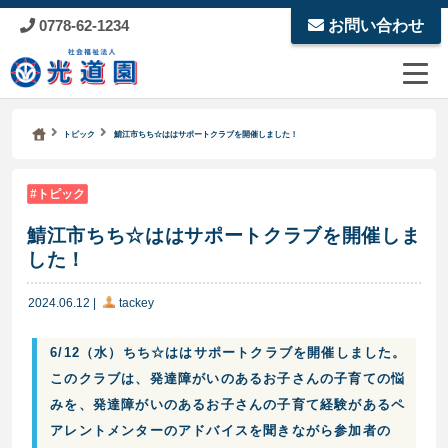
0778-62-1234
お問い合わせ
Kodoen | Breadcrumbs list
社会福祉法人 光道園
トピック
鯖江市ちち☆ははサポートクラブを開催しました！
トピック
鯖江市ちち☆ははサポートクラブを開催しま
した！
2024.06.12
|
tackey
6/12（水）ちち☆ははサポートクラブを開催しました。
このクラブは、発達障がいのあるお子さんの子育ての悩
みを、発達障がいのあるお子さんの子育て経験があるペ
アレントメンターのアドバイスを聞きながら参加者の