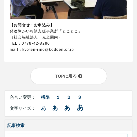
【お問合せ・お申込み】
発達障がい相談支援事業所「とことこ」
（社会福祉法人 光道園内）
TEL：0778-42-8280
mail：kyoten-rino@kodoen.or.jp
TOPに戻る
Right
文
Side
色合い変更：
標準
１
２
３
字
Contents
サ
あ
あ
あ
あ
文字サイズ：
イ
ズ・
色
合
記事検索
い
変