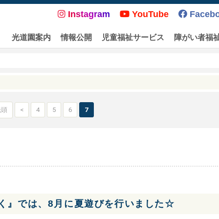
Instagram
YouTube
Faceb
光道園案内
情報公開
児童福祉サービス
障がい者福
先頭
<
4
5
6
7
く』では、8月に夏遊びを行いました☆