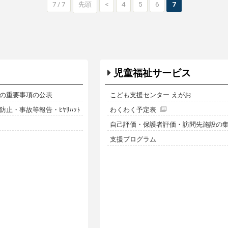
7 / 7
先頭
<
4
5
6
7
児童福祉サービス
の重要事項の公表
こども支援センター えがお
止・事故等報告・ﾋﾔﾘﾊｯﾄ
わくわく予定表
自己評価・保護者評価・訪問先施設の
支援プログラム