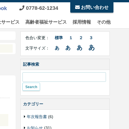
お問い合わせ
0778-62-1234
ook
祉サービス
高齢者福祉サービス
採用情報
その他
Right
文
Side
色合い変更：
標準
１
２
３
字
Contents
サ
あ
あ
あ
あ
文字サイズ：
イ
ズ・
色
記事検索
合
い
変
更
カテゴリー
年次報告書
(6)
お知らせ
(31)