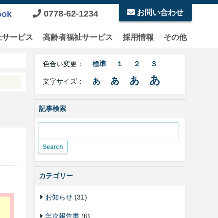
お問い合わせ
0778-62-1234
ook
祉サービス
高齢者福祉サービス
採用情報
その他
Right
文
Side
色合い変更：
標準
１
２
３
字
Contents
サ
あ
あ
あ
あ
文字サイズ：
イ
ズ・
色
記事検索
合
い
変
更
カテゴリー
お知らせ
(31)
年次報告書
(6)