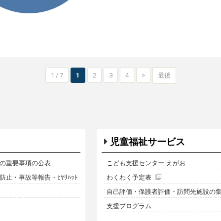
1 / 7
1
2
3
4
>
最後
児童福祉サービス
の重要事項の公表
こども支援センター えがお
止・事故等報告・ﾋﾔﾘﾊｯﾄ
わくわく予定表
自己評価・保護者評価・訪問先施設の
支援プログラム