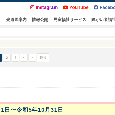
Instagram
YouTube
Faceb
光道園案内
情報公開
児童福祉サービス
障がい者福
2
3
4
>
最後
月1日〜令和5年10月31日