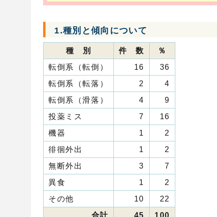
1.種別と傾向について
種 別
件 数
％
転倒系（転倒）
16
36
転倒系（転落）
2
4
転倒系（滑落）
4
9
投薬ミス
7
16
機器
1
2
徘徊外出
1
2
無断外出
3
7
異食
1
2
その他
10
22
合計
45
100