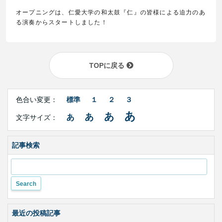
オープニングは、仁愛大学の和太鼓『仁』の皆様による迫力のあ
る演奏からスタートしました！
TOPに戻る
Right
文
Side
色合い変更：
標準
１
２
３
字
Contents
サ
あ
あ
あ
あ
文字サイズ：
イ
ズ・
色
合
記事検索
い
変
更
最近の投稿記事