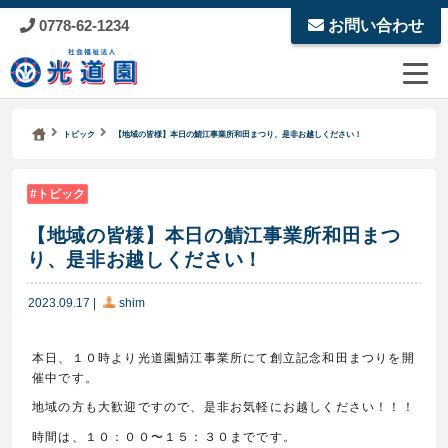
0778-62-1234
お問い合わせ
Kodoen | Breadcrumbs list
社会福祉法人 光道園
トピック
【地域の皆様】本日の鯖江事業所和田まつり、是非お越しください！
トピック
【地域の皆様】本日の鯖江事業所和田まつ
り、是非お越しください！
2023.09.17
|
shim
本日、１０時より光道園鯖江事業所にて創立記念和田まつりを開
催中です。
地域の方も大歓迎ですので、是非お気軽にお越しください！！！
時間は、１０：００〜１５：３０までです。