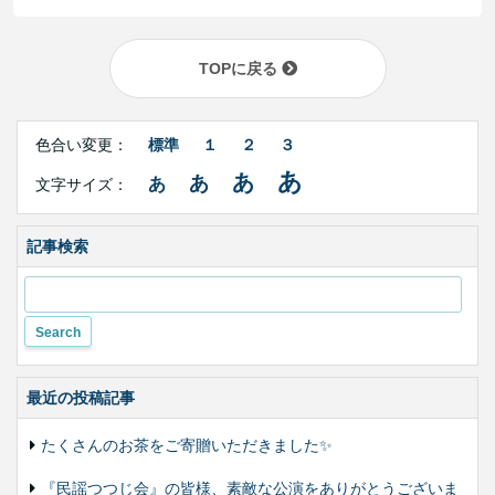
TOPに戻る
Right
文
Side
色合い変更：
標準
１
２
３
字
Contents
サ
あ
あ
あ
あ
文字サイズ：
イ
ズ・
色
合
記事検索
い
変
更
最近の投稿記事
たくさんのお茶をご寄贈いただきました✨
『民謡つつじ会』の皆様、素敵な公演をありがとうございま