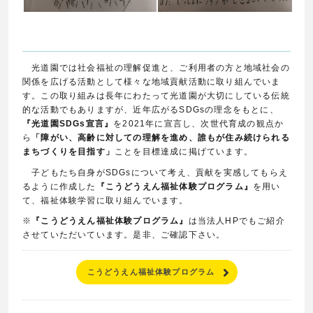
光道園では社会福祉の理解促進と、ご利用者の方と地域社会の
関係を広げる活動として様々な地域貢献活動に取り組んでいま
す。この取り組みは長年にわたって光道園が大切にしている伝統
的な活動でもありますが、近年広がるSDGsの理念をもとに、
『光道園SDGs宣言』
を2021年に宣言し、次世代育成の観点か
ら
「障がい、高齢に対しての理解を進め、誰もが住み続けられる
まちづくりを目指す」
ことを目標達成に掲げています。
子どもたち自身がSDGsについて考え、貢献を実感してもらえ
るように作成した
『こうどうえん福祉体験プログラム』
を用い
て、福祉体験学習に取り組んでいます。
※
『こうどうえん福祉体験プログラム』
は当法人HPでもご紹介
させていただいています。是非、ご確認下さい。
こうどうえん福祉体験プログラム