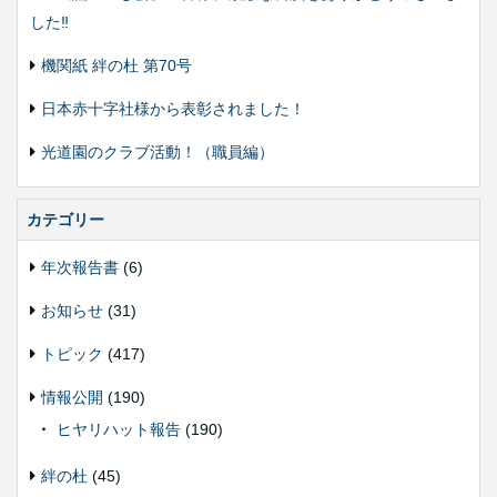
した‼️
機関紙 絆の杜 第70号
日本赤十字社様から表彰されました！
光道園のクラブ活動！（職員編）
カテゴリー
年次報告書
(6)
お知らせ
(31)
トピック
(417)
情報公開
(190)
ヒヤリハット報告
(190)
絆の杜
(45)