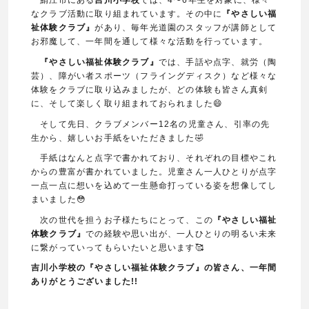
鯖江市にある
吉川小学校
では、4〜6年生を対象に、様々
なクラブ活動に取り組まれています。その中に
『やさしい福
祉体験クラブ』
があり、毎年光道園のスタッフが講師として
お邪魔して、一年間を通して様々な活動を行っています。
『やさしい福祉体験クラブ』
では、手話や点字、就労（陶
芸）、障がい者スポーツ（フライングディスク）など様々な
体験をクラブに取り込みましたが、どの体験も皆さん真剣
に、そして楽しく取り組まれておられました😄
そして先日、クラブメンバー12名の児童さん、引率の先
生から、嬉しいお手紙をいただきました🤣
手紙はなんと点字で書かれており、それぞれの目標やこれ
からの豊富が書かれていました。児童さん一人ひとりが点字
一点一点に想いを込めて一生懸命打っている姿を想像してし
まいました😳
次の世代を担うお子様たちにとって、この
『やさしい福祉
体験クラブ』
での経験や思い出が、一人ひとりの明るい未来
に繋がっていってもらいたいと思います🥰
吉川小学校の『やさしい福祉体験クラブ』の皆さん、一年間
ありがとうございました!!