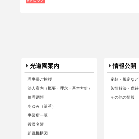
トピック
光道園案内
情報公開
理事長ご挨拶
定款・規定など
法人案内（概要・理念・基本方針）
苦情解決・虐待防
倫理綱領
その他の情報
あゆみ（沿革）
事業所一覧
役員名簿
組織機構図