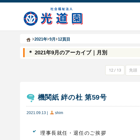
Kodoen | Breadcrumbs list
社会福祉法人 光道園
2021年
9月
12頁目
＊ 2021年9月のアーカイブ｜月別
12 / 13
先頭
機関紙 絆の杜 第59号
2021.09.13
|
shim
理事長就任・退任のご挨拶