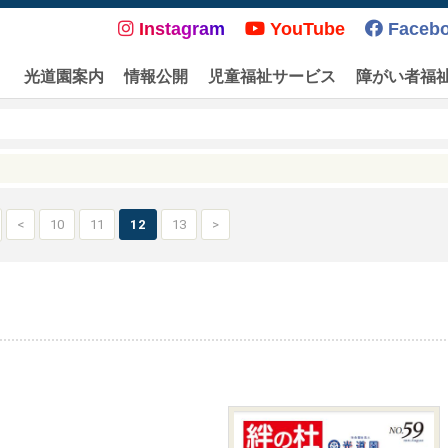
Instagram
YouTube
Faceb
光道園案内
情報公開
児童福祉サービス
障がい者福
<
10
11
12
13
>