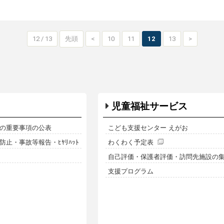
12 / 13
先頭
<
10
11
12
13
>
児童福祉サービス
の重要事項の公表
こども支援センター えがお
止・事故等報告・ﾋﾔﾘﾊｯﾄ
わくわく予定表
自己評価・保護者評価・訪問先施設の
支援プログラム