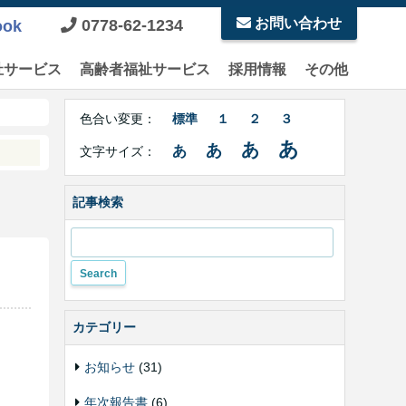
お問い合わせ
0778-62-1234
ook
祉サービス
高齢者福祉サービス
採用情報
その他
Right
文
Side
色合い変更：
標準
１
２
３
字
Contents
サ
あ
あ
あ
あ
文字サイズ：
イ
ズ・
色
記事検索
合
い
変
更
カテゴリー
お知らせ
(31)
年次報告書
(6)