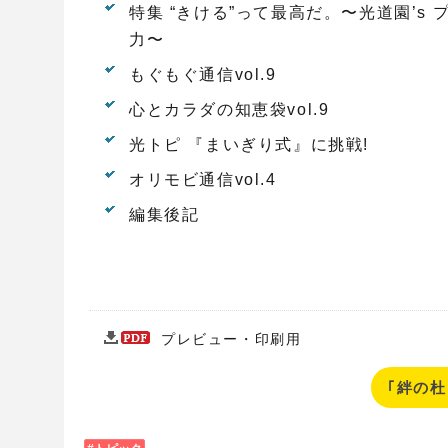
特集 “きける”って最高だ。〜光道園’s
力〜
もぐもぐ通信vol.9
心とカラダの知恵袋vol.9
光トピ 『まいぎり式』に挑戦!
オリモビ通信vol.4
編集後記
プレビュー・印刷用
｢絆の杜 