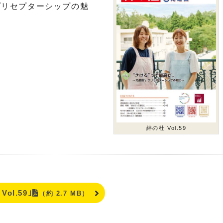
 プリセプターシップの魅
絆の杜 Vol.59
Vol.59｣
（約 2.7 MB）