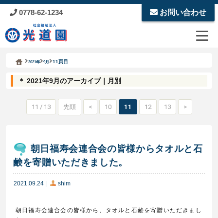
0778-62-1234
お問い合わせ
Kodoen | Breadcrumbs list
社会福祉法人 光道園
11頁目
2021年
9月
＊ 2021年9月のアーカイブ｜月別
11 / 13
先頭
<
10
11
12
13
>
朝日福寿会連合会の皆様からタオルと石
鹸を寄贈いただきました。
2021.09.24
|
shim
朝日福寿会連合会の皆様から、タオルと石鹸を寄贈いただきまし