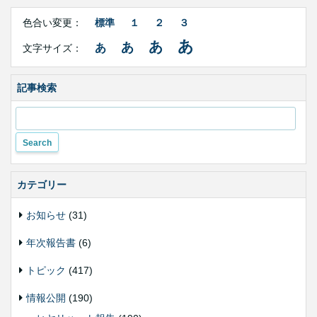
Right
文
Side
色合い変更：
標準
１
２
３
字
Contents
サ
あ
あ
あ
あ
文字サイズ：
イ
ズ・
色
合
記事検索
い
変
更
カテゴリー
お知らせ
(31)
年次報告書
(6)
トピック
(417)
情報公開
(190)