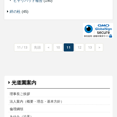
ヒヤリハット報告
(190)
絆の杜
(45)
11 / 13
先頭
<
10
11
12
13
>
光道園案内
理事長ご挨拶
法人案内（概要・理念・基本方針）
倫理綱領
あゆみ（沿革）