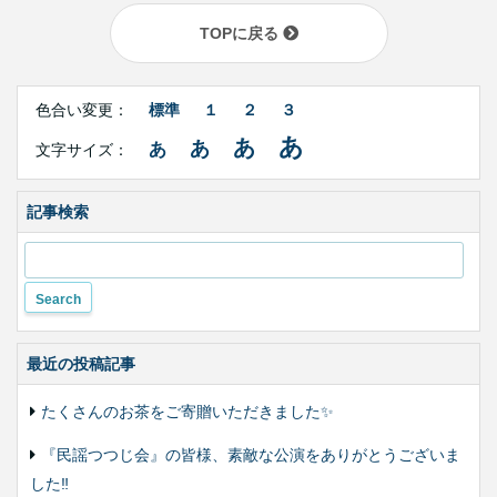
TOPに戻る
Right
文
Side
色合い変更：
標準
１
２
３
字
Contents
サ
あ
あ
あ
あ
文字サイズ：
イ
ズ・
色
合
記事検索
い
変
更
最近の投稿記事
たくさんのお茶をご寄贈いただきました✨
『民謡つつじ会』の皆様、素敵な公演をありがとうございま
した‼️