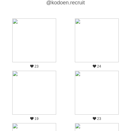
@kodoen.recruit
23
24
19
23