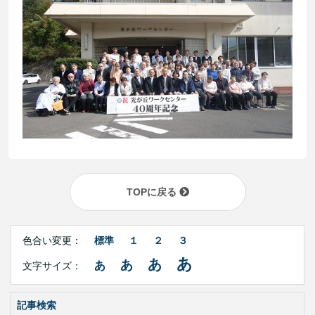
TOPに戻る
Right
文
Side
色合い変更：
標準
１
２
３
字
Contents
サ
あ
あ
あ
あ
文字サイズ：
イ
ズ・
色
合
記事検索