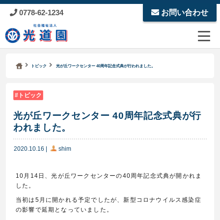
0778-62-1234
お問い合わせ
Kodoen | Breadcrumbs list
社会福祉法人 光道園
トピック
光が丘ワークセンター 40周年記念式典が行われました。
トピック
光が丘ワークセンター 40周年記念式典が行
われました。
2020.10.16
|
shim
10月14日、光が丘ワークセンターの40周年記念式典が開かれま
した。
当初は5月に開かれる予定でしたが、新型コロナウイルス感染症
の影響で延期となっていました。