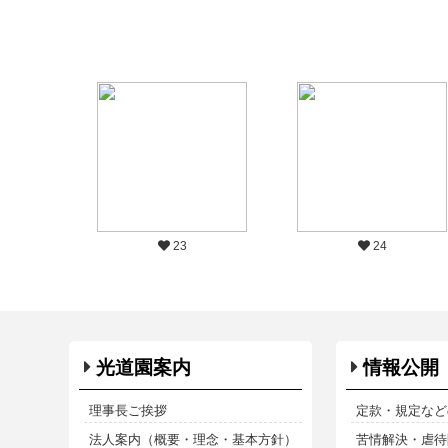
23
24
光道園案内
情報公開
理事長ご挨拶
定款・規定など
法人案内（概要・理念・基本方針）
苦情解決・虐待防