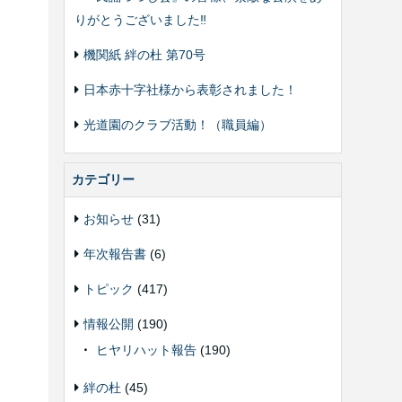
りがとうございました‼️
機関紙 絆の杜 第70号
日本赤十字社様から表彰されました！
光道園のクラブ活動！（職員編）
カテゴリー
お知らせ
(31)
！
年次報告書
(6)
ま
トピック
(417)
情報公開
(190)
ヒヤリハット報告
(190)
絆の杜
(45)