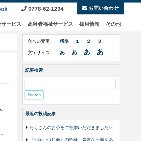
お問い合わせ
0778-62-1234
ook
祉サービス
高齢者福祉サービス
採用情報
その他
Right
文
Side
色合い変更：
標準
１
２
３
字
Contents
サ
あ
あ
あ
あ
文字サイズ：
イ
ズ・
色
記事検索
合
い
変
更
た
最近の投稿記事
たくさんのお茶をご寄贈いただきました✨
た。
『民謡つつじ会』の皆様、素敵な公演をあ