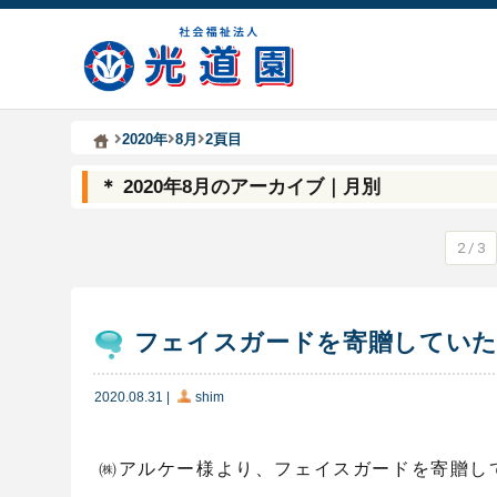
Kodoen | Breadcrumbs list
社会福祉法人 光道園
2020年
8月
2頁目
＊ 2020年8月のアーカイブ｜月別
2 / 3
フェイスガードを寄贈してい
2020.08.31
|
shim
㈱アルケー様より、フェイスガードを寄贈し