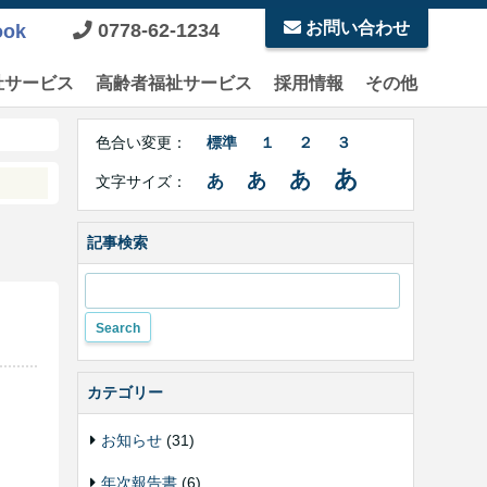
お問い合わせ
0778-62-1234
ook
祉サービス
高齢者福祉サービス
採用情報
その他
Right
文
Side
色合い変更：
標準
１
２
３
字
Contents
サ
あ
あ
あ
あ
文字サイズ：
イ
ズ・
色
記事検索
合
い
変
更
カテゴリー
お知らせ
(31)
年次報告書
(6)