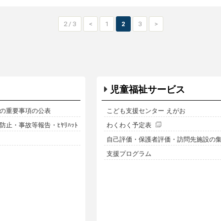
2 / 3
<
1
2
3
>
児童福祉サービス
の重要事項の公表
こども支援センター えがお
止・事故等報告・ﾋﾔﾘﾊｯﾄ
わくわく予定表
自己評価・保護者評価・訪問先施設の
支援プログラム