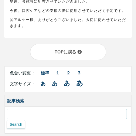
早速、各施設に配布させていただきました。
今後、口腔ケアなどの支援の際に使用させていただく予定です。
㈱アルケー様、ありがとうございました。大切に使わせていただ
きます。
TOPに戻る
Right
文
Side
色合い変更：
標準
１
２
３
字
Contents
サ
あ
あ
あ
あ
文字サイズ：
イ
ズ・
色
合
記事検索
い
変
更