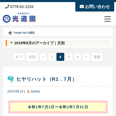
0778-62-1234
お問い合わせ
Kodoen | Breadcrumbs list
社会福祉法人 光道園
4頁目
2019年
8月
＊ 2019年8月のアーカイブ｜月別
4 / 7
先頭
<
3
4
5
6
>
最後
ヒヤリハット（R1．7月）
2019.08.15
|
tackey
令和1年7月1日〜令和1年7月31日