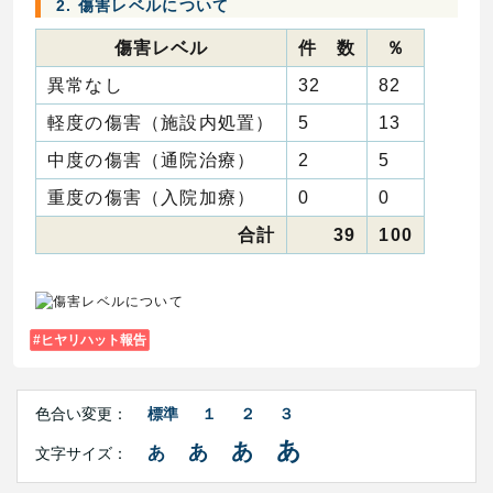
2. 傷害レベルについて
傷害レベル
件 数
％
異常なし
32
82
軽度の傷害（施設内処置）
5
13
中度の傷害（通院治療）
2
5
重度の傷害（入院加療）
0
0
合計
39
100
ヒヤリハット報告
Right
文
Side
色合い変更：
標準
１
２
３
字
Contents
サ
あ
あ
あ
あ
文字サイズ：
イ
ズ・