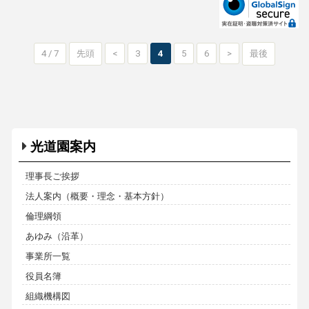
4 / 7
先頭
<
3
4
5
6
>
最後
光道園案内
理事長ご挨拶
法人案内（概要・理念・基本方針）
倫理綱領
あゆみ（沿革）
事業所一覧
役員名簿
組織機構図