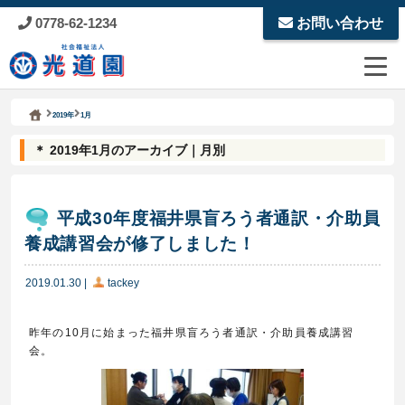
0778-62-1234
お問い合わせ
Kodoen | Breadcrumbs list
社会福祉法人 光道園
2019年
1月
＊ 2019年1月のアーカイブ｜月別
平成30年度福井県盲ろう者通訳・介助員
養成講習会が修了しました！
2019.01.30
|
tackey
昨年の10月に始まった福井県盲ろう者通訳・介助員養成講習
会。