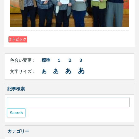
トピック
Right
文
Side
色合い変更：
標準
１
２
３
字
Contents
サ
あ
あ
あ
あ
文字サイズ：
イ
ズ・
色
合
記事検索
い
変
更
カテゴリー