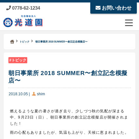
0778-62-1234
お問い合わせ
Kodoen | Breadcrumbs list
社会福祉法人 光道園
トピック
朝日事業所 2018 SUMMER〜創立記念模擬店〜
トピック
朝日事業所 2018 SUMMER〜創立記念模擬
店〜
2018.10.05
|
shim
燃えるような夏の暑さが過ぎ去り、少しづつ秋の気配が深まる
中、
9
月
23
日（日）、朝日事業所の創立記念模擬店が開催されま
した！
雨の心配もありましたが、気温も上がり、天候に恵まれました。