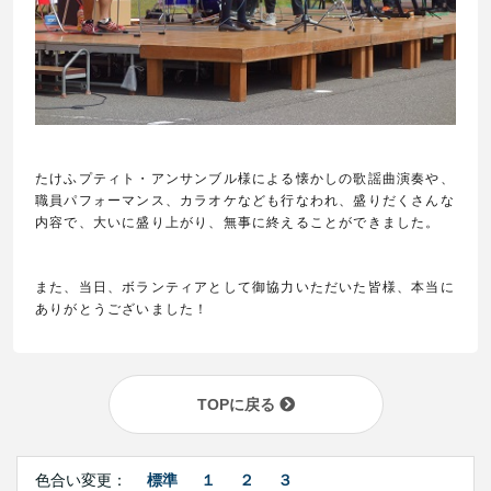
たけふプティト・アンサンブル様による懐かしの歌謡曲演奏や、
職員パフォーマンス、カラオケなども行なわれ、盛りだくさんな
内容で、大いに盛り上がり、無事に終えることができました。
また、当日、ボランティアとして御協力いただいた皆様、本当に
ありがとうございました！
TOPに戻る
Right
文
Side
色合い変更：
標準
１
２
３
字