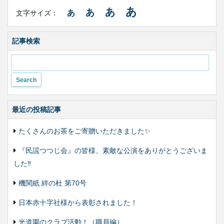
Contents
サ
あ
あ
あ
あ
文字サイズ：
イ
ズ・
色
合
記事検索
い
変
更
最近の投稿記事
たくさんのお茶をご寄贈いただきました✨
『民謡つつじ会』の皆様、素敵な公演をありがとうございま
した‼️
機関紙 絆の杜 第70号
日本赤十字社様から表彰されました！
光道園のクラブ活動！（職員編）