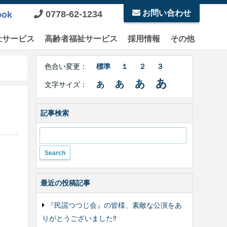
お問い合わせ
0778-62-1234
ook
祉サービス
高齢者福祉サービス
採用情報
その他
Right
文
Side
色合い変更：
標準
１
２
３
字
Contents
サ
あ
あ
あ
あ
文字サイズ：
イ
ズ・
色
記事検索
合
い
変
更
最近の投稿記事
『民謡つつじ会』の皆様、素敵な公演をあ
りがとうございました‼️