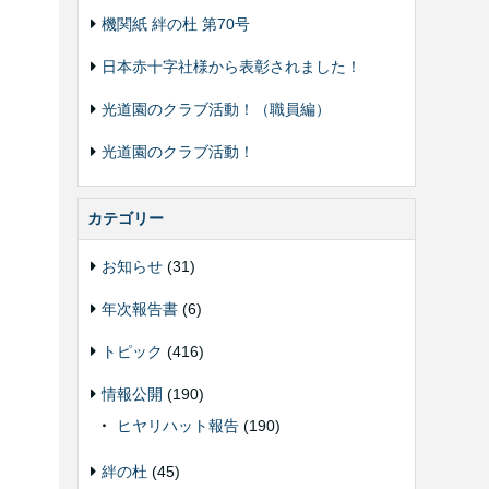
機関紙 絆の杜 第70号
日本赤十字社様から表彰されました！
光道園のクラブ活動！（職員編）
光道園のクラブ活動！
カテゴリー
お知らせ
(31)
年次報告書
(6)
トピック
(416)
情報公開
(190)
ヒヤリハット報告
(190)
絆の杜
(45)