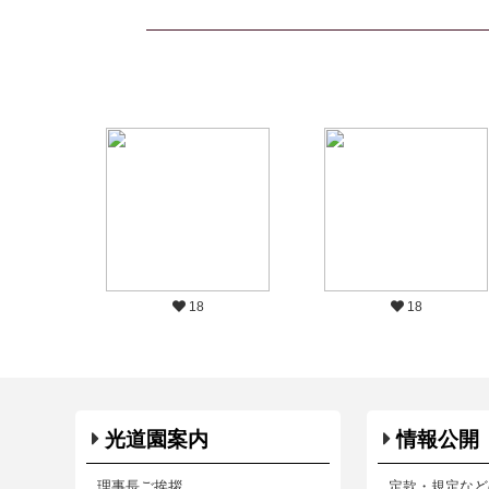
18
18
光道園案内
情報公開
理事長ご挨拶
定款・規定など