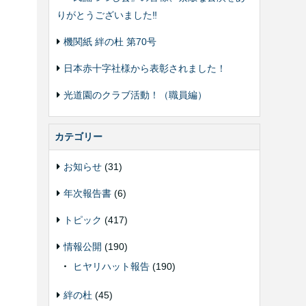
りがとうございました‼️
機関紙 絆の杜 第70号
日本赤十字社様から表彰されました！
光道園のクラブ活動！（職員編）
カテゴリー
お知らせ
(31)
年次報告書
(6)
トピック
(417)
情報公開
(190)
ヒヤリハット報告
(190)
絆の杜
(45)