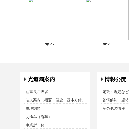
25
25
光道園案内
情報公開
理事長ご挨拶
定款・規定など
法人案内（概要・理念・基本方針）
苦情解決・虐待防
倫理綱領
その他の情報
あゆみ（沿革）
事業所一覧