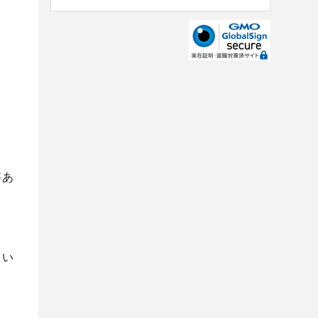
があ
もい