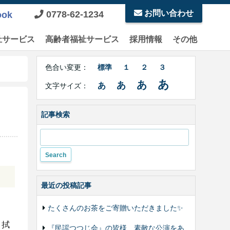
お問い合わせ
0778-62-1234
ook
祉サービス
高齢者福祉サービス
採用情報
その他
Right
文
Side
色合い変更：
標準
１
２
３
字
Contents
サ
あ
あ
あ
あ
文字サイズ：
イ
ズ・
色
記事検索
合
い
変
更
最近の投稿記事
たくさんのお茶をご寄贈いただきました✨
窓拭
『民謡つつじ会』の皆様、素敵な公演をあ