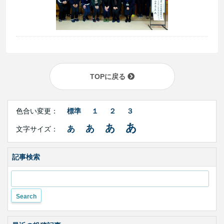
TOPに戻る
Right
文
Side
色合い変更：
標準
１
２
３
字
Contents
サ
あ
あ
あ
あ
文字サイズ：
イ
ズ・
色
合
記事検索
い
変
更