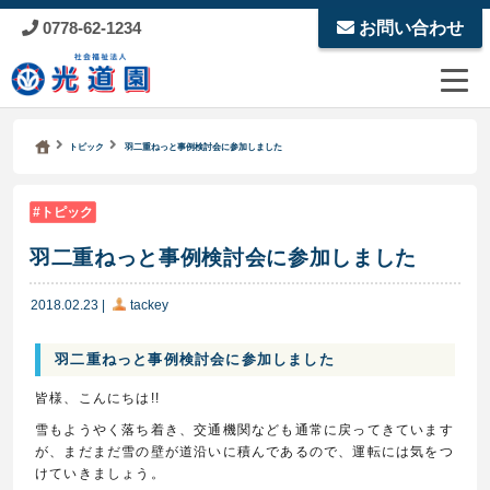
0778-62-1234
お問い合わせ
Kodoen | Breadcrumbs list
社会福祉法人 光道園
トピック
羽二重ねっと事例検討会に参加しました
トピック
羽二重ねっと事例検討会に参加しました
2018.02.23
|
tackey
羽二重ねっと事例検討会に参加しました
皆様、こんにちは!!
雪もようやく落ち着き、交通機関なども通常に戻ってきています
が、まだまだ雪の壁が道沿いに積んであるので、運転には気をつ
けていきましょう。