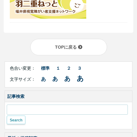
TOPに戻る
Right
文
Side
色合い変更：
標準
１
２
３
字
Contents
サ
あ
あ
あ
あ
文字サイズ：
イ
ズ・
色
合
記事検索
い
変
更