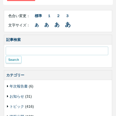
Right
文
Side
色合い変更：
標準
１
２
３
字
Contents
サ
あ
あ
あ
あ
文字サイズ：
イ
ズ・
色
合
記事検索
い
変
更
カテゴリー
年次報告書
(6)
お知らせ
(31)
トピック
(416)