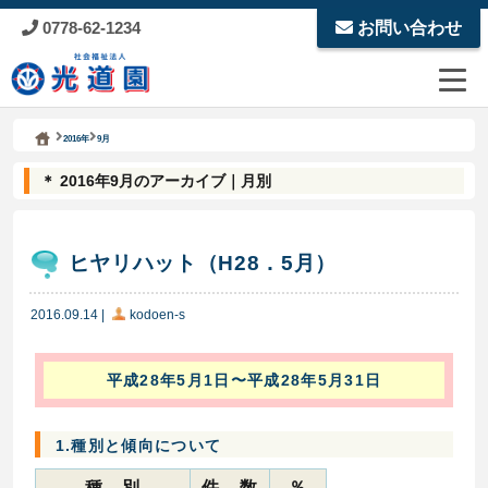
0778-62-1234
お問い合わせ
Kodoen | Breadcrumbs list
社会福祉法人 光道園
2016年
9月
＊ 2016年9月のアーカイブ｜月別
ヒヤリハット（H28．5月）
2016.09.14
|
kodoen-s
平成28年5月1日〜平成28年5月31日
1.種別と傾向について
種 別
件 数
％