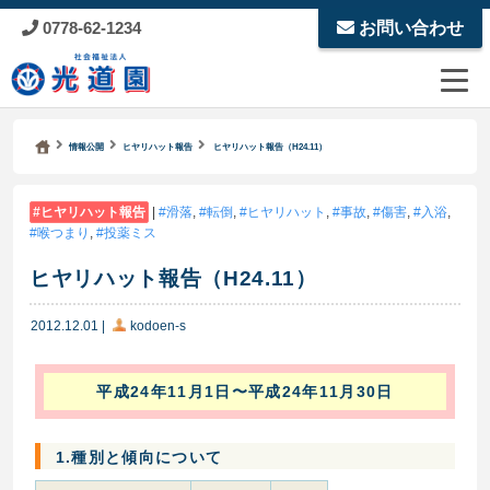
0778-62-1234
お問い合わせ
Kodoen | Breadcrumbs list
社会福祉法人 光道園
情報公開
ヒヤリハット報告
ヒヤリハット報告（H24.11）
ヒヤリハット報告
|
滑落
,
転倒
,
ヒヤリハット
,
事故
,
傷害
,
入浴
,
喉つまり
,
投薬ミス
ヒヤリハット報告（H24.11）
2012.12.01
|
kodoen-s
平成24年11月1日〜平成24年11月30日
1.種別と傾向について