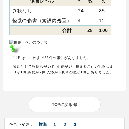
傷害レベル
件 数
％
異状なし
24
85
軽微の傷害（施設内処置）
4
15
合計
28
100
11月は、これまで28件の報告がありました。
種別として転倒系が17件,他傷が1件,投薬ミスが5件,喉つま
りが1件,異食が2件,入浴が1件,その他が1件がありました。
TOPに戻る
Right
文
Side
色合い変更：
標準
１
２
３
字
Contents