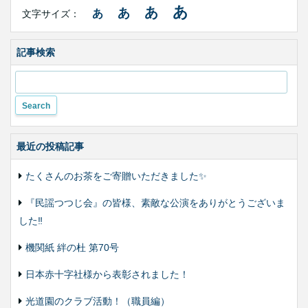
サ
あ
あ
あ
あ
文字サイズ：
イ
ズ・
色
合
記事検索
い
変
更
最近の投稿記事
たくさんのお茶をご寄贈いただきました✨
『民謡つつじ会』の皆様、素敵な公演をありがとうございま
した‼️
機関紙 絆の杜 第70号
日本赤十字社様から表彰されました！
光道園のクラブ活動！（職員編）