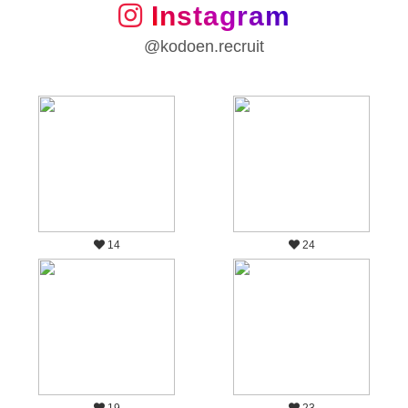
Instagram
@kodoen.recruit
14
24
19
23