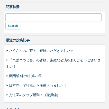
色
合
記事検索
い
変
更
最近の投稿記事
たくさんのお茶をご寄贈いただきました✨
『民謡つつじ会』の皆様、素敵な公演をありがとうございま
した‼️
機関紙 絆の杜 第70号
日本赤十字社様から表彰されました！
光道園のクラブ活動！（職員編）