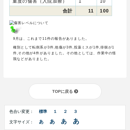
重度の傷害（入院加療）
1
10
合計
11
100
9月は、これまで11件の報告がありました。
種別として転倒系が3件,他傷が3件,投薬ミスが1件,徘徊が1
件,その他が4件がありました。その他としては、作業中の怪
我などがありました。
TOPに戻る
Right
文
Side
色合い変更：
標準
１
２
３
字
Contents
サ
あ
あ
あ
あ
文字サイズ：
イ
ズ・