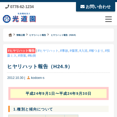
0778-62-1234
お問い合わせ
Kodoen | Breadcrumbs list
社会福祉法人 光道園
情報公開
ヒヤリハット報告
ヒヤリハット報告（H24.9）
ヒヤリハット報告
|
ヒヤリハット
,
事故
,
傷害
,
入浴
,
喉つまり
,
投
薬ミス
,
滑落
,
転倒
ヒヤリハット報告（H24.9）
2012.10.30
|
kodoen-s
平成24年9月1日〜平成24年9月30日
1.種別と傾向について