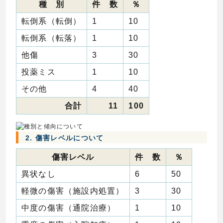
種 別
件 数
％
転倒系（転倒）
1
10
転倒系（転落）
1
10
他傷
3
30
投薬ミス
1
10
その他
4
40
合計
11
100
2. 傷害レベルについて
傷害レベル
件 数
％
異状なし
6
50
軽微の傷害（施設内処置）
3
30
中度の傷害（通院治療）
1
10