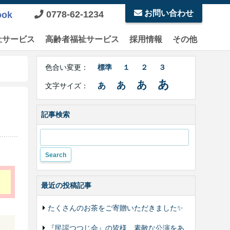
お問い合わせ
0778-62-1234
ook
祉サービス
高齢者福祉サービス
採用情報
その他
Right
文
Side
色合い変更：
標準
１
２
３
字
Contents
サ
あ
あ
あ
あ
文字サイズ：
イ
ズ・
色
記事検索
合
い
変
更
最近の投稿記事
たくさんのお茶をご寄贈いただきました✨
『民謡つつじ会』の皆様、素敵な公演をあ