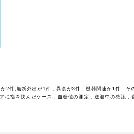
。
スが2件,無断外出が1件，異食が3件，機器関連が1件，そ
ドアに指を挟んだケース，血糖値の測定，送迎中の確認，