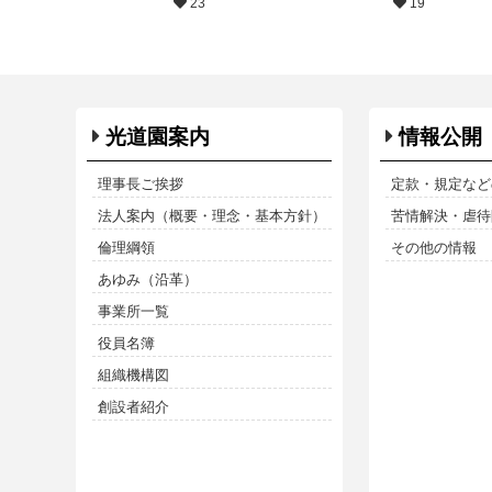
23
19
光道園案内
情報公開
理事長ご挨拶
定款・規定など
法人案内（概要・理念・基本方針）
苦情解決・虐待防
倫理綱領
その他の情報
あゆみ（沿革）
事業所一覧
役員名簿
組織機構図
創設者紹介