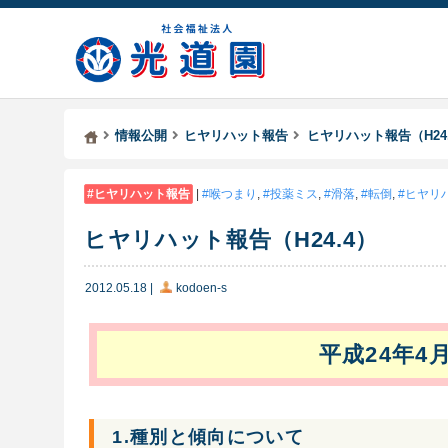
Kodoen | Breadcrumbs list
社会福祉法人 光道園
情報公開
ヒヤリハット報告
ヒヤリハット報告（H24
ヒヤリハット報告
|
喉つまり
,
投薬ミス
,
滑落
,
転倒
,
ヒヤリ
ヒヤリハット報告（H24.4）
2012.05.18
|
kodoen-s
平成24年4
1.種別と傾向について