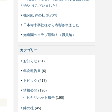
りがとうございました‼️
機関紙 絆の杜 第70号
日本赤十字社様から表彰されました！
光道園のクラブ活動！（職員編）
カテゴリー
お知らせ
(31)
年次報告書
(6)
トピック
(417)
情報公開
(190)
ヒヤリハット報告
(190)
絆の杜
(45)