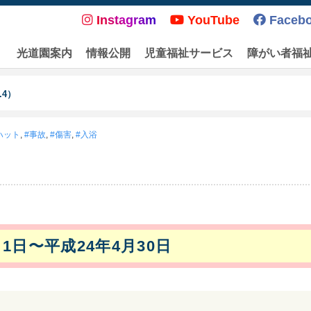
Instagram
YouTube
Faceb
光道園案内
情報公開
児童福祉サービス
障がい者福
.4）
ハット
,
事故
,
傷害
,
入浴
月1日〜平成24年4月30日