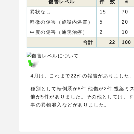
傷害レベル
件 数
％
異状なし
15
70
軽微の傷害（施設内処置）
5
20
中度の傷害（通院治療）
2
10
合計
22
100
4月は、これまで22件の報告がありました
種別として転倒系が8件,他傷が2件,投薬ミ
他が5件がありました。その他としては、
事の異物混入などがありました。