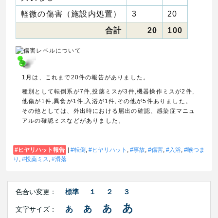
軽微の傷害（施設内処置）
3
20
合計
20
100
1月は、これまで20件の報告がありました。
種別として転倒系が7件,投薬ミスが3件,機器操作ミスが2件,
他傷が1件,異食が1件,入浴が1件,その他が5件ありました。
その他としては、外出時における届出の確認、感染症マニュ
アルの確認ミスなどがありました。
ヒヤリハット報告
|
転倒
,
ヒヤリハット
,
事故
,
傷害
,
入浴
,
喉つま
り
,
投薬ミス
,
滑落
Right
文
Side
色合い変更：
標準
１
２
３
字
Contents
サ
あ
あ
あ
あ
文字サイズ：
イ