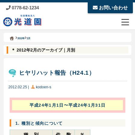
0778-62-1234
お問い合わせ
Kodoen | Breadcrumbs list
社会福祉法人 光道園
2012年
2月
＊ 2012年2月のアーカイブ｜月別
ヒヤリハット報告（H24.1）
2012.02.25
|
kodoen-s
平成24年1月1日〜平成24年1月31日
1. 種別と傾向について
種 別
件 数
％