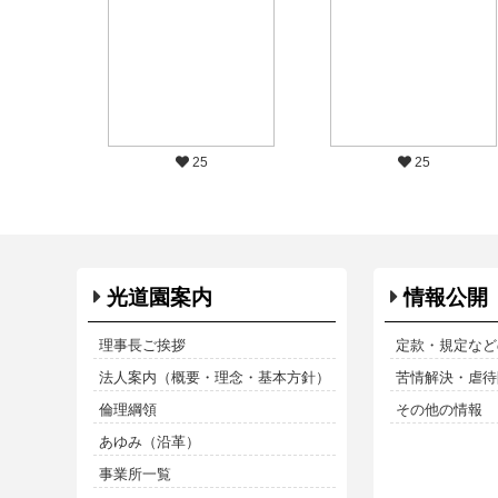
25
25
光道園案内
情報公開
理事長ご挨拶
定款・規定など
法人案内（概要・理念・基本方針）
苦情解決・虐待防
倫理綱領
その他の情報
あゆみ（沿革）
事業所一覧