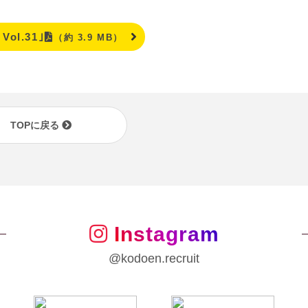
Vol.31｣
（約 3.9 MB）
TOPに戻る
Instagram
@kodoen.recruit