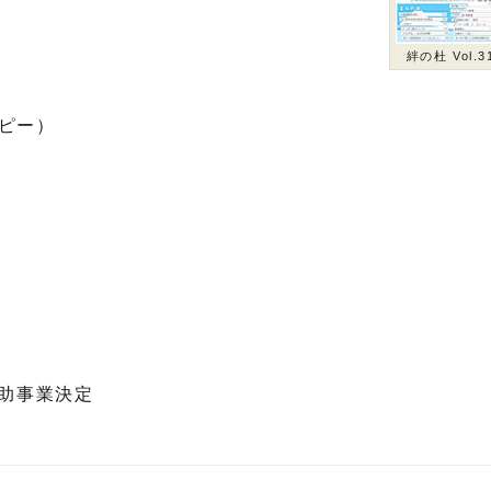
絆の杜 Vol.3
！
ピー）
補助事業決定