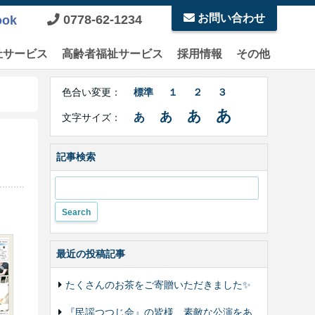
お問い合わせ
0778-62-1234
ook
祉サービス
高齢者福祉サービス
採用情報
その他
Right
文
Side
色合い変更：
標準
１
２
３
字
Contents
サ
あ
あ
あ
あ
文字サイズ：
イ
ズ・
色
記事検索
合
い
変
更
最近の投稿記事
たくさんのお茶をご寄贈いただきました✨
『民謡つつじ会』の皆様、素敵な公演をあ