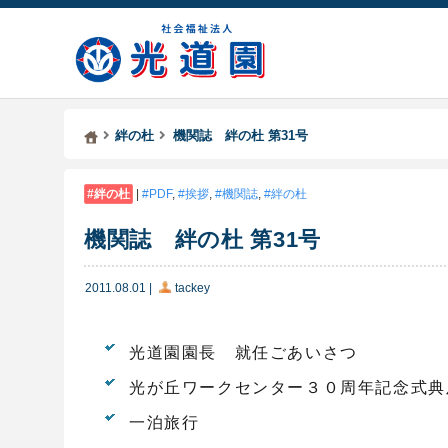
Kodoen | Breadcrumbs list
社会福祉法人 光道園
絆の杜
機関誌 絆の杜 第31号
絆の杜
|
PDF
,
挨拶
,
機関誌
,
絆の杜
機関誌 絆の杜 第31号
2011.08.01
|
tackey
光道園園長 就任ごあいさつ
光が丘ワークセンター３０周年記念式典
一泊旅行