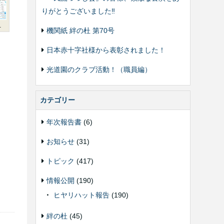
りがとうございました‼️
1
機関紙 絆の杜 第70号
日本赤十字社様から表彰されました！
光道園のクラブ活動！（職員編）
カテゴリー
年次報告書
(6)
お知らせ
(31)
トピック
(417)
情報公開
(190)
ヒヤリハット報告
(190)
絆の杜
(45)