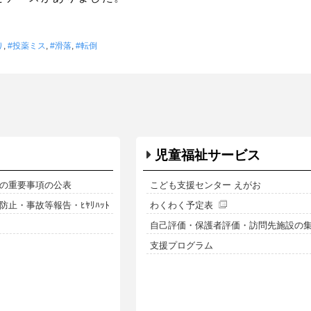
り
,
投薬ミス
,
滑落
,
転倒
児童福祉サービス
の重要事項の公表
こども支援センター えがお
止・事故等報告・ﾋﾔﾘﾊｯﾄ
わくわく予定表
自己評価・保護者評価・訪問先施設の
支援プログラム