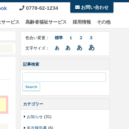
お問い合わせ
0778-62-1234
ook
祉サービス
高齢者福祉サービス
採用情報
その他
Right
文
Side
色合い変更：
標準
１
２
３
字
Contents
サ
あ
あ
あ
あ
文字サイズ：
イ
ズ・
色
記事検索
合
い
変
更
カテゴリー
お知らせ
(31)
年次報告書
(6)