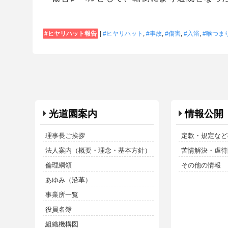
ヒヤリハット報告
|
ヒヤリハット
,
事故
,
傷害
,
入浴
,
喉つま
光道園案内
情報公開
理事長ご挨拶
定款・規定など
法人案内（概要・理念・基本方針）
苦情解決・虐待防
倫理綱領
その他の情報
あゆみ（沿革）
事業所一覧
役員名簿
組織機構図