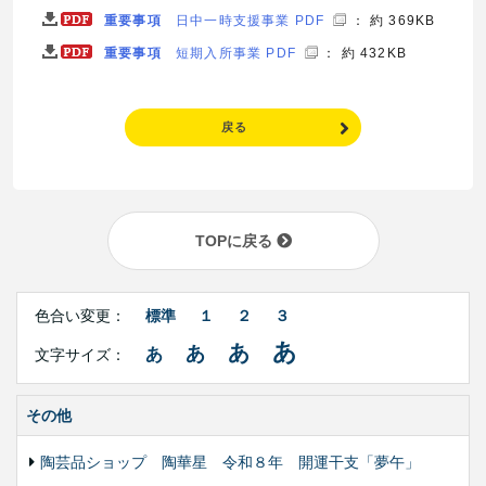
重要事項
日中一時支援事業 PDF
： 約 369KB
重要事項
短期入所事業 PDF
： 約 432KB
戻る
TOPに戻る
Right
文
Side
色合い変更：
標準
１
２
３
字
Contents
サ
あ
あ
あ
あ
文字サイズ：
イ
ズ・
色
合
その他
い
変
陶芸品ショップ 陶華星 令和８年 開運干支「夢午」
更