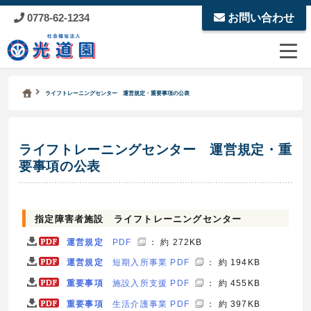
0778-62-1234
お問い合わせ
Kodoen | Breadcrumbs list
社会福祉法人 光道園
ライフトレーニングセンター 運営規定・重要事項の公表
ライフトレーニングセンター 運営規定・重
要事項の公表
指定障害者施設 ライフトレーニングセンター
運営規定
PDF
： 約 272KB
運営規定
短期入所事業 PDF
： 約 194KB
重要事項
施設入所支援 PDF
： 約 455KB
重要事項
生活介護事業 PDF
： 約 397KB