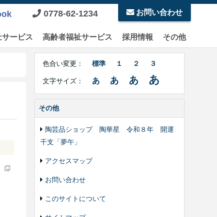
お問い合わせ
0778-62-1234
ook
祉サービス
高齢者福祉サービス
採用情報
その他
Right
文
Side
色合い変更：
標準
１
２
３
字
Contents
サ
あ
あ
あ
あ
文字サイズ：
イ
ズ・
色
その他
合
い
陶芸品ショップ 陶華星 令和８年 開運
変
干支「夢午」
更
アクセスマップ
F
お問い合わせ
このサイトについて