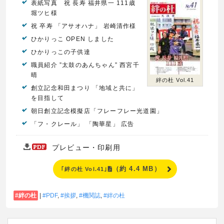
表紙写真 祝 長寿 福井県一 111歳
堀ツヒ様
祝 卒寿 「アサオハナ」 岩崎清作様
ひかりっこ OPEN しました
ひかりっこの子供達
職員紹介 ”太鼓のあんちゃん” 西宮千
晴
絆の杜 Vol.41
創立記念和田まつり 「地域と共に」
を目指して
朝日創立記念模擬店「フレーフレー光道園」
「フ・クレール」 「陶華星」 広告
プレビュー・印刷用
（約 4.4 MB）
｢絆の杜 Vol.41｣
絆の杜
|
PDF
,
挨拶
,
機関誌
,
絆の杜
Right
文