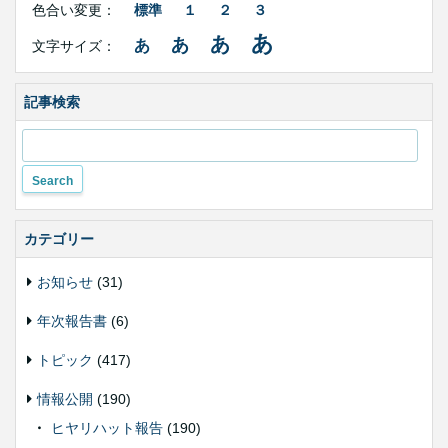
Side
色合い変更：
標準
１
２
３
字
Contents
サ
あ
あ
あ
あ
文字サイズ：
イ
ズ・
色
合
記事検索
い
変
更
カテゴリー
お知らせ
(31)
年次報告書
(6)
トピック
(417)
情報公開
(190)
ヒヤリハット報告
(190)