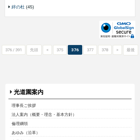
絆の杜
(45)
376 / 391
先頭
<
375
376
377
378
>
最後
光道園案内
理事長ご挨拶
法人案内（概要・理念・基本方針）
倫理綱領
あゆみ（沿革）