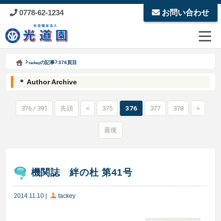
0778-62-1234
お問い合わせ
Kodoen | Breadcrumbs list
社会福祉法人 光道園
の記事
376頁目
tackey
＊ Author Archive
376 / 391
先頭
<
375
376
377
378
>
最後
機関誌 絆の杜 第41号
2014.11.10
|
tackey